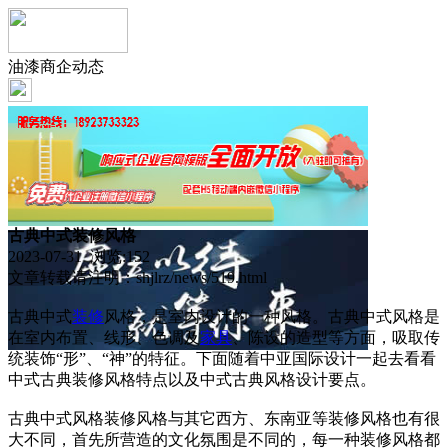
油漆商企动态
古典中式装修风格
2023-07-31 浏览:
152
文章转载请注明：shjlrz/news/519.html
古典中式
装修
风格，是室内设计的一种风格。古典中式风格是
在室内布置、线形、色调及
家具
、陈设的造型等方面，吸取传
统装饰“形”、“神”的特征。下面随着中亚国际设计一起去看看
中式古典装修风格特点以及中式古典风格设计要点。
古典中式风格装修风格与其它西方、东南亚等装修风格也有很
大不同，首先所营造的文化氛围是不同的，每一种装修风格都