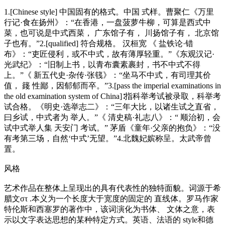
1.[Chinese style] 中国固有的格式。中国 式样。曹聚仁《万里
行记·食在扬州》：“在香港，一盘菠萝牛柳，可算是西式中
菜，也可说是中式西菜， 广东馆子有， 川扬馆子有， 北京馆
子也有。”2.[qualified] 符合规格。 汉桓宽 《 盐铁论·错
布》：“吏匠侵利，或不中式，故有薄厚轻重。”《东观汉记·
光武纪》：“旧制上书，以青布囊素裹封，书不中式不得
上。”《 新五代史·杂传·张篯》：“坐马不中式，有司理其价
值， 籛 性鄙，因郁郁而卒。”3.[pass the imperial examinations in
the old examination system of China]∶指科举考试被录取，科举考
试合格。《明史·选举志二》：“三年大比，以诸生试之直省，
曰乡试，中式者为 举人。”《 清史稿·礼志八》：“ 顺治初，会
试中式举人集 天安门 考试。” 茅盾《童年·父亲的抱负》：“没
有考第三场，自然‘中式’无望。”4.北魏妃嫔称呈。太武帝曾
置。
风格
艺术作品在整体上呈现出的具有代表性的独特面貌。词源于希
腊文στ .本义为一个长度大于宽度的固定的 直线体。罗马作家
特伦斯和西塞罗的著作中，该词演化为书体、 文体之意，表
示以文字表达思想的某种特定方式。英语、法语的 style和德