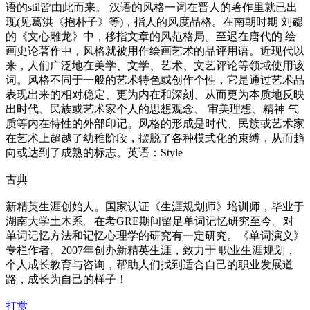
语的stil皆由此而来。 汉语的风格一词在晋人的著作里就已出
现(见葛洪《抱朴子》等)，指人的风度品格。在南朝时期 刘勰
的《文心雕龙》中，移指文章的风范格局。至迟在唐代的 绘
画史论著作中，风格就被用作绘画艺术的品评用语。近现代以
来，人们广泛地在美学、文学、艺术、文艺评论等领域使用该
词。风格不同于一般的艺术特色或创作个性，它是通过艺术品
表现出来的相对稳定、更为内在和深刻、从而更为本质地反映
出时代、民族或艺术家个人的思想观念、 审美理想、精神 气
质等内在特性的外部印记。风格的形成是时代、民族或艺术家
在艺术上超越了幼稚阶段，摆脱了各种模式化的束缚，从而趋
向或达到了成熟的标志。英语：Style
古典
新精英生涯创始人。国家认证《生涯规划师》培训师，毕业于
湖南大学土木系。在考GRE期间留足单词记忆研究至今。对
单词记忆方法和记忆心理学的研究有一定研究。《单词演义》
专栏作者。2007年创办新精英生涯，致力于 职业生涯规划，
个人成长教育与咨询，帮助人们找到适合自己的职业发展道
路，成长为自己的样子！
打赏