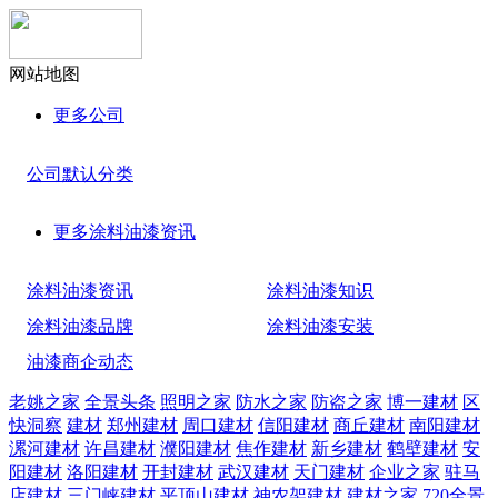
网站地图
更多
公司
公司默认分类
更多
涂料油漆资讯
涂料油漆资讯
涂料油漆知识
涂料油漆品牌
涂料油漆安装
油漆商企动态
老姚之家
全景头条
照明之家
防水之家
防盗之家
博一建材
区
快洞察
建材
郑州建材
周口建材
信阳建材
商丘建材
南阳建材
漯河建材
许昌建材
濮阳建材
焦作建材
新乡建材
鹤壁建材
安
阳建材
洛阳建材
开封建材
武汉建材
天门建材
企业之家
驻马
店建材
三门峡建材
平顶山建材
神农架建材
建材之家
720全景