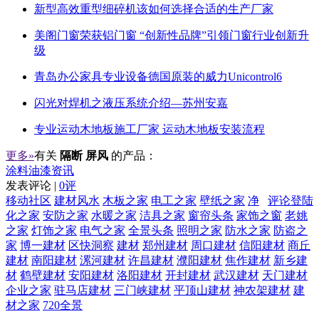
新型高效重型细碎机该如何选择合适的生产厂家
美阁门窗荣获铝门窗 “创新性品牌”引领门窗行业创新升
级
青岛办公家具专业设备德国原装的威力Unicontrol6
闪光对焊机之液压系统介绍—苏州安嘉
专业运动木地板施工厂家 运动木地板安装流程
更多»
有关
隔断 屏风
的产品：
涂料油漆资讯
发表评论 |
0评
移动社区
建材风水
木板之家
电工之家
壁纸之家
净
评论登陆
化之家
安防之家
水暖之家
洁具之家
窗帘头条
家饰之窗
老姚
之家
灯饰之家
电气之家
全景头条
照明之家
防水之家
防盗之
家
博一建材
区快洞察
建材
郑州建材
周口建材
信阳建材
商丘
建材
南阳建材
漯河建材
许昌建材
濮阳建材
焦作建材
新乡建
材
鹤壁建材
安阳建材
洛阳建材
开封建材
武汉建材
天门建材
企业之家
驻马店建材
三门峡建材
平顶山建材
神农架建材
建
材之家
720全景