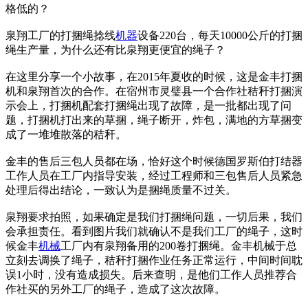
格低的？
泉翔工厂的打捆绳捻线
机器
设备220台，每天10000公斤的打捆
绳生产量，为什么还有比泉翔更便宜的绳子？
在这里分享一个小故事，在2015年夏收的时候，这是金丰打捆
机和泉翔首次的合作。在宿州市灵璧县一个合作社秸秆打捆演
示会上，打捆机配套打捆绳出现了故障，是一批都出现了问
题，打捆机打出来的草捆，绳子断开，炸包，满地的方草捆变
成了一堆堆散落的秸秆。
金丰的售后三包人员都在场，恰好这个时候德国罗斯伯打结器
工作人员在工厂内指导安装，经过工程师和三包售后人员紧急
处理后得出结论，一致认为是捆绳质量不过关。
泉翔要求拍照，如果确定是我们打捆绳问题，一切后果，我们
会承担责任。看到图片我们就确认不是我们工厂的绳子，这时
候金丰
机械
工厂内有泉翔备用的200卷打捆绳。金丰机械于总
立刻去调换了绳子，秸秆打捆作业任务正常运行，中间时间耽
误1小时，没有造成损失。后来查明，是他们工作人员推荐合
作社买的另外工厂的绳子，造成了这次故障。