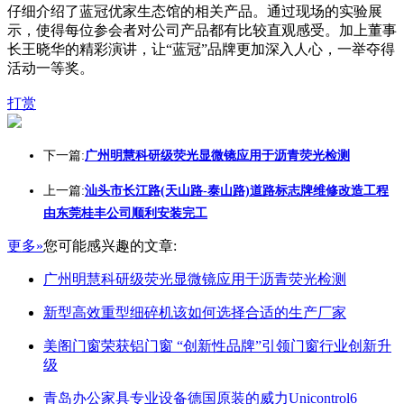
仔细介绍了蓝冠优家生态馆的相关产品。通过现场的实验展
示，使得每位参会者对公司产品都有比较直观感受。加上董事
长王晓华的精彩演讲，让“蓝冠”品牌更加深入人心，一举夺得
活动一等奖。
打赏
下一篇:
广州明慧科研级荧光显微镜应用于沥青荧光检测
上一篇:
汕头市长江路(天山路-泰山路)道路标志牌维修改造工程
由东莞桂丰公司顺利安装完工
更多»
您可能感兴趣的文章:
广州明慧科研级荧光显微镜应用于沥青荧光检测
新型高效重型细碎机该如何选择合适的生产厂家
美阁门窗荣获铝门窗 “创新性品牌”引领门窗行业创新升
级
青岛办公家具专业设备德国原装的威力Unicontrol6