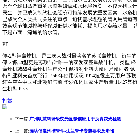
乃至全球日益严重的水资源短缺和水环境污染，不仅困扰国计
民生，并已成为制约社会经济可持续发展的重要因素。水危机
已成为全人类共同关注的重点，迫切需求理想的管网用管道有
效实现节能减排与环保减低供水能耗、提高用水点给水量。以
下是市面上流通的给水管。
PE
佩-2型轻轰炸机，是二次大战时最著名的苏联轰炸机，衍生的
佩-3/佩-2I型更是苏联当时唯一的双发双座重战斗机。 类型 轻
轰炸机或战斗轰炸机生产公司 佩特利亚科夫设计局设计者 佩
特利亚科夫首次飞行 1940年使用状态 1954退役主要用户 苏联
红军空军中国和北朝鲜与前 华沙条约国家生产数量 11427架衍
生机型 Pe-3
打赏
下一篇:
广州明慧科研级荧光显微镜应用于沥青荧光检测
上一篇:
潍坊信赢沟槽管件-法兰管卡安装要求及步骤