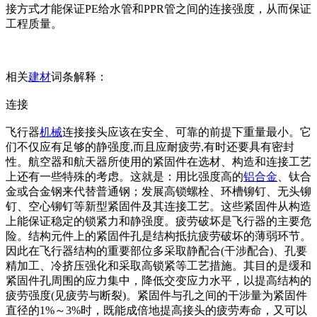
接方式才能保证PE给水管和PPR管之间的连接强度，从而保证
工程质量。
相关
建材
词条解释：
连接
飞行器
机械
连接接头应该在安全、可靠的前提下重量最小。它
们不仅应有足够的静强度,而且应耐疲劳,有时还要具有密封
性。航空器和航天器所使用的紧固件在选材、构造和连接工艺
上还有一些特殊的考虑。这就是：用比强度高的
铝合金
、钛合
金或合金钢来代替普通钢；发展高锁螺栓、环槽铆钉、无头铆
钉、空心铆钉等新型紧固件及其连接工艺。这些紧固件从构造
上能保证稳定的锁紧力和静强度。疲劳破坏是飞行器的主要危
险。结构元件上的紧固件孔是结构抵抗疲劳破坏的薄弱环节。
因此在飞行器结构的重要部位多采取静配合(干涉配合)、孔要
精加工、冷挤压强化和采取高锁紧等工艺措施。其目的是缓和
紧固件孔周围的应力集中，降低交变应力水平，以提高结构的
疲劳强度(见疲劳与断裂)。紧固件与孔之间的干涉量为紧固件
直径的1%～3%时，既能成倍地提高接头的疲劳寿命，又可以