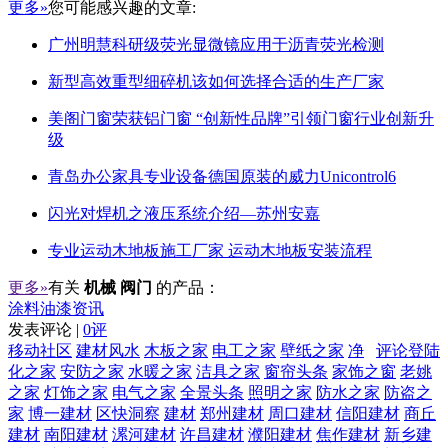
更多»
您可能感兴趣的文章:
广州明慧科研级荧光显微镜应用于沥青荧光检测
新型高效重型细碎机该如何选择合适的生产厂家
美阁门窗荣获铝门窗 “创新性品牌”引领门窗行业创新升
级
青岛办公家具专业设备德国原装的威力Unicontrol6
闪光对焊机之液压系统介绍—苏州安嘉
专业运动木地板施工厂家 运动木地板安装流程
更多»
有关
机械 阀门
的产品：
涂料油漆资讯
发表评论 |
0评
移动社区
建材风水
木板之家
电工之家
壁纸之家
净
评论登陆
化之家
安防之家
水暖之家
洁具之家
窗帘头条
家饰之窗
老姚
之家
灯饰之家
电气之家
全景头条
照明之家
防水之家
防盗之
家
博一建材
区快洞察
建材
郑州建材
周口建材
信阳建材
商丘
建材
南阳建材
漯河建材
许昌建材
濮阳建材
焦作建材
新乡建