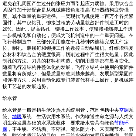
避免在孔周围产生过分的张应力而引起应力腐蚀。采用钛合金
紧固件加干涉配合是从机械连接角度提高飞行器结构疲劳强
度、减小重量的重要途径。一架现代飞机使用上百万个各类紧
固件，其中仅钻孔、铆接过程的劳动量就占部件制造工时的
20%。因此，提高钻孔、铆接工作效率，使铆接和螺接工作进
一步机械化和自动化，便成为飞机制造中的一个重要问题。在
飞行器制造中，已部分采用能在十几秒钟内连续完成工件定
位、制孔、装铆钉和铆接工作的数控自动钻铆机。纤维增强复
合材料和钛合金的硬度很高，切削过程中产生很大热量，因此
制孔的方法、刀具的材料和构造、切削用量等都有显著变化。
随着飞行器结构件整体化的发展，飞行器结构中使用的紧固件
数量将有所减少，但是质量标准则越来越高。发展新型紧固件
和连接方法，采用自动化或专门装置代替手工操作，是机械连
接工艺总的发展趋势。
给水管
给水管是一般是指生活冷热水系统用管，范围包括中央
空调
系
统、
地暖
系统，生活饮用水系统。作为输送生命之源与人类文
明生存发展基础的水系统载体，要求给水管具有绿色
节能
环
保
，不生锈、不结垢、不缩径、流体阻力小、来实现节水、节
能、防治水质污染的目的。由于给水管的发展历史弊病，我国