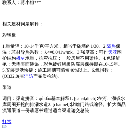
联系人：蒋小姐***
相关建材词条解释：
彩钢板
1.重量轻：10-14千克/平方米，相当于砖墙的1/30。2.
隔热
保
温：芯材导热系数： λ<=0.041w/mk。3.强度高：可作
天花
围
护结构
板材
承重，抗弯抗压；一般房屋不用梁柱。4.色泽鲜
艳：无需表面装饰，彩色镀锌钢板防腐层保持期在10-15年。
5.安装灵活快捷：施工周期可缩短40%以上。6.氧指数：
(OI)32.0(省
消防
产品质检站)。
渠道
词目：渠道拼音：qú dào基本解释1. [canal;ditch]∶在河、湖或水
库周围开挖的排灌水道2. [channel]∶比喻门路或途径。扩大商品
流通渠道一份请愿书通过适当渠道递交总统
打赏