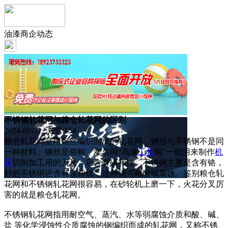
油漆商企动态
不锈钢轧花网与粮仓轧花网的区别
2024-01-31 浏览:
154
粮仓轧花网是用钢丝编织而成的轧花网。钢丝与不锈钢不是同
一种材料。钢丝是俗称，学名叫“高速
工具
钢”一般用来制作
机
床
切削加工用的刀具，它含有碳和锰。不锈钢主要是含有铬，
好的不锈钢还含有镍和钛，这种钢可耐酸碱腐蚀。鉴别粮仓轧
花网和不锈钢轧花网很容易，在砂轮机上磨一下，火花分叉厉
害的就是粮仓轧花网。
不锈钢轧花网指用耐空气、蒸汽、水等弱腐蚀介质和酸、碱、
盐 等化学浸蚀性介质腐蚀的钢编织而成的轧花网，又称不锈