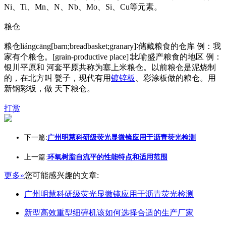
Ni、Ti、Mn、N、Nb、Mo、Si、Cu等元素。
粮仓
粮仓liángcāng[barn;breadbasket;granary]∶储藏粮食的仓库 例：我
家有个粮仓。[grain-productive place]∶比喻盛产粮食的地区 例：
银川平原和 河套平原共称为塞上米粮仓。以前粮仓是泥烧制
的，在北方叫 甏子，现代有用
镀锌板
、彩涂板做的粮仓。用
新钢彩板，做 天下粮仓。
打赏
下一篇:
广州明慧科研级荧光显微镜应用于沥青荧光检测
上一篇:
环氧树脂自流平的性能特点和适用范围
更多»
您可能感兴趣的文章:
广州明慧科研级荧光显微镜应用于沥青荧光检测
新型高效重型细碎机该如何选择合适的生产厂家