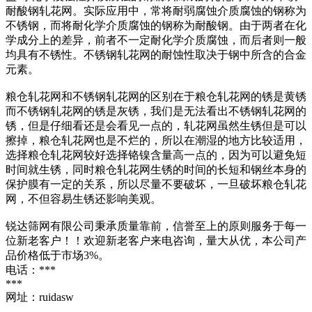
耐酸钢轧花网。实际应用中，常将耐弱腐蚀介质腐蚀的钢称为
不锈钢，而将耐化学介质腐蚀的钢称为耐酸钢。由于两者在化
学成分上的差异，前者不一定耐化学介质腐蚀，而后者则一般
均具有不锈性。不锈钢轧花网的耐蚀性取决于钢中所含的合金
元素。
粮仓轧花网和不锈钢轧花网的区别在于粮仓轧花网的锈是黄锈
而不锈钢轧花网的锈是灰锈，我们是无法看出不锈钢轧花网的
锈，但是仔细看还是会看见一点的，轧花网虽然生锈但是可以
擦掉，粮仓轧花网也是不烂的，所以在潮湿的地方比较适用，
选择粮仓轧花网较好选择铬镍含量高一点的，因为可以避免短
时间就生锈，同时粮仓轧花网生锈的时间的长短和钢丝本身的
保护膜有一定的关系，所以尽量不要破坏，一旦破坏粮仓轧花
网，不但容易生锈还影响美观。
锐达筛网有限公司秉承质量靠前，信誉至上的原则服务于每一
位新老客户！！欢迎新老客户来电咨询，量大从优，本公司产
品价格低于市场3%。
电话：***
***
网址：ruidasw