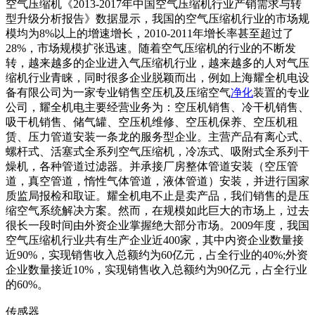
空气压缩机《2013-2017年中国空气压缩机行业产销需求与转
型升级分析报告》数据显示，我国的空气压缩机行业的市场规
模均为8%以上的增速增长，2010-2011年增长率甚至超过了
28%，市场规模扩张迅速。随着空气压缩机的行业的不断发
转，越来越多的企业进入气压缩机行业，越来越多的人对气压
缩机行业青睐，同时很多企业脱颖而出，例如上海耀全机电设
备有限公司为一家专业销售空压机及压缩空气
净化
装置的专业
公司，耀全机电主要经营业务为：空压机销售、冷干机销售、
吸干机销售、储气罐、空压机维修、空压机保养、空压机租
赁、压力管道安装一条龙的服务型企业。主营产品有离心式、
螺杆式、活塞式全系列空气压缩机，冷冻式、吸附式全系列干
燥机，各种管道过滤器。并承接厂房整体管道安装（空压管
道，真空管道，惰性气体管道，液体管道）安装，并进行国家
质监局报检和取证。耀全机电不止是卖产品，我们销售的是压
缩空气系统解决方案。然而，在规模如此巨大的市场上，过去
很长一段时间由外资企业掌握绝大部分市场。2009年度，我国
空气压缩机行业共有生产企业近400家，其中内资企业数量接
近90%，实现销售收入总额约为60亿元，占全行业的40%;外资
企业数量接近10%，实现销售收入总额约为90亿元，占全行业
的60%。
传感器