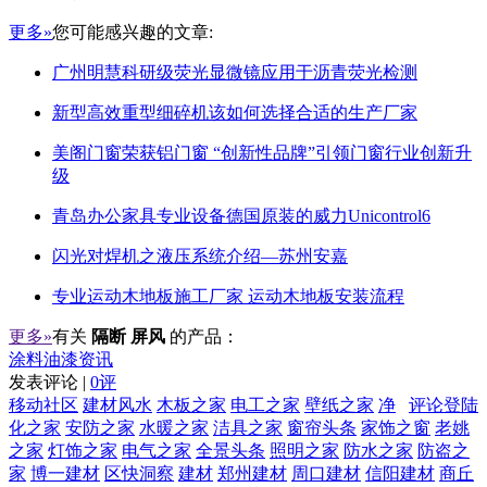
更多»
您可能感兴趣的文章:
广州明慧科研级荧光显微镜应用于沥青荧光检测
新型高效重型细碎机该如何选择合适的生产厂家
美阁门窗荣获铝门窗 “创新性品牌”引领门窗行业创新升
级
青岛办公家具专业设备德国原装的威力Unicontrol6
闪光对焊机之液压系统介绍—苏州安嘉
专业运动木地板施工厂家 运动木地板安装流程
更多»
有关
隔断 屏风
的产品：
涂料油漆资讯
发表评论 |
0评
移动社区
建材风水
木板之家
电工之家
壁纸之家
净
评论登陆
化之家
安防之家
水暖之家
洁具之家
窗帘头条
家饰之窗
老姚
之家
灯饰之家
电气之家
全景头条
照明之家
防水之家
防盗之
家
博一建材
区快洞察
建材
郑州建材
周口建材
信阳建材
商丘