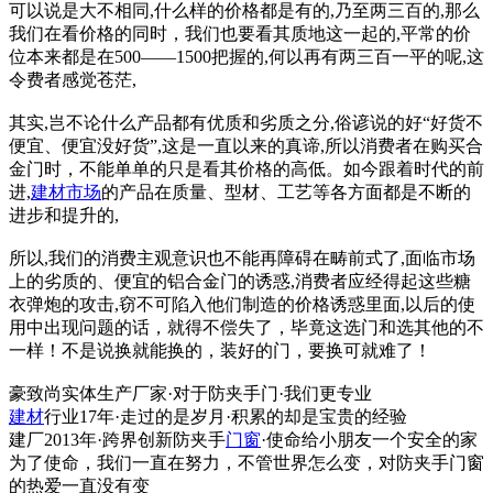
可以说是大不相同,什么样的价格都是有的,乃至两三百的,那么
我们在看价格的同时，我们也要看其质地这一起的,平常的价
位本来都是在500——1500把握的,何以再有两三百一平的呢,这
令费者感觉苍茫,
其实,岂不论什么产品都有优质和劣质之分,俗谚说的好“好货不
便宜、便宜没好货”,这是一直以来的真谛,所以消费者在购买合
金门时，不能单单的只是看其价格的高低。如今跟着时代的前
进,
建材市场
的产品在质量、型材、工艺等各方面都是不断的
进步和提升的,
所以,我们的消费主观意识也不能再障碍在畴前式了,面临市场
上的劣质的、便宜的铝合金门的诱惑,消费者应经得起这些糖
衣弹炮的攻击,窃不可陷入他们制造的价格诱惑里面,以后的使
用中出现问题的话，就得不偿失了，毕竟这选门和选其他的不
一样！不是说换就能换的，装好的门，要换可就难了！
豪致尚实体生产厂家·对于防夹手门·我们更专业
建材
行业17年·走过的是岁月·积累的却是宝贵的经验
建厂2013年·跨界创新防夹手
门窗
·使命给小朋友一个安全的家
为了使命，我们一直在努力，不管世界怎么变，对防夹手门窗
的热爱一直没有变