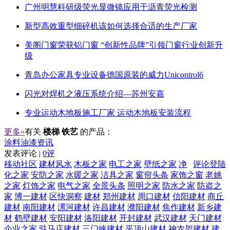
广州明慧科研级荧光显微镜应用于沥青荧光检测
新型高效重型细碎机该如何选择合适的生产厂家
美阁门窗荣获铝门窗 “创新性品牌”引领门窗行业创新升
级
青岛办公家具专业设备德国原装的威力Unicontrol6
闪光对焊机之液压系统介绍—苏州安嘉
专业运动木地板施工厂家 运动木地板安装流程
更多»
有关
楼梯 铁艺
的产品：
涂料油漆资讯
发表评论 |
0评
移动社区
建材风水
木板之家
电工之家
壁纸之家
净
评论登陆
化之家
安防之家
水暖之家
洁具之家
窗帘头条
家饰之窗
老姚
之家
灯饰之家
电气之家
全景头条
照明之家
防水之家
防盗之
家
博一建材
区快洞察
建材
郑州建材
周口建材
信阳建材
商丘
建材
南阳建材
漯河建材
许昌建材
濮阳建材
焦作建材
新乡建
材
鹤壁建材
安阳建材
洛阳建材
开封建材
武汉建材
天门建材
企业之家
驻马店建材
三门峡建材
平顶山建材
神农架建材
建