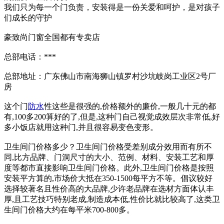
我们只为每一个门负责，安装得是一份关爱和呵护，是对孩子
们成长的守护
豪致尚门窗全国都有专卖店
总部电话：***
总部地址：广东佛山市南海狮山镇罗村沙坑岐岗工业区2号厂
房
这个门
防水
性这些是很强的,价格额外的廉价,一般几十元的都
有,100多200算好的了,但是,这种门自己视觉成效层次非常低,好
多小饭店就用这种门,并且很容易变色变形。
卫生间门价格多少？卫生间门价格受差别成分效用而有所不
同,比方品牌、门洞尺寸的大小、范例、材料、安装工艺和厚
度等都市直接影响卫生间门价格。此外,卫生间门价格是按照
安装平方算的,市场价大抵在350-1500每平方不等。倡议较好
选择较著名且性价高的大品牌,少许老品牌在选材方面体认丰
厚,且工艺技巧特别老成,制造成本低,性价比就比较高了,这类卫
生间门价格大约在每平米700-800多。