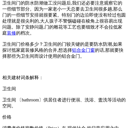
卫生间门的防水防潮做工没问题后,我们还必要注意观察它的
一些细节部分。因为一家老小一天总要去卫生间很多趟,那么
门的一些细节安排就很要紧。特别门的边沿即使没有经过包圆
处理就是很尖利的,大人孩子不警惕磕碰在棱角上很容易出现
问题。除了安静问题,门的雕花等工艺也要细致才不会拉低家
庭
装修
的档次。
卫生间门价格多少？卫生间的门较关键的是要防水防潮,如果
探讨抵家庭装修风格的合并,想选择
铝合金门窗
的话,那就要抉
择那些为卫生间而设计使用的铝合金门。
相关建材词条解释：
卫生间
卫生间 〔bathroom〕供居住者进行便溺、洗浴、盥洗等活动的
空间。
价格