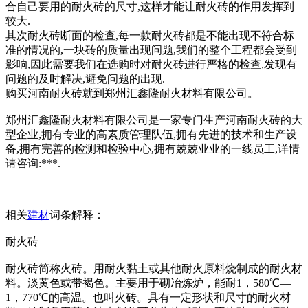
合自己要用的耐火砖的尺寸,这样才能让耐火砖的作用发挥到
较大.
其次耐火砖断面的检查,每一款耐火砖都是不能出现不符合标
准的情况的,一块砖的质量出现问题,我们的整个工程都会受到
影响,因此需要我们在选购时对耐火砖进行严格的检查,发现有
问题的及时解决,避免问题的出现.
购买河南耐火砖就到郑州汇鑫隆耐火材料有限公司。
郑州汇鑫隆耐火材料有限公司是一家专门生产河南耐火砖的大
型企业,拥有专业的高素质管理队伍,拥有先进的技术和生产设
备,拥有完善的检测和检验中心,拥有兢兢业业的一线员工,详情
请咨询:***.
相关
建材
词条解释：
耐火砖
耐火砖简称火砖。用耐火黏土或其他耐火原料烧制成的耐火材
料。淡黄色或带褐色。主要用于砌冶炼炉，能耐1，580℃—
1，770℃的高温。也叫火砖。具有一定形状和尺寸的耐火材