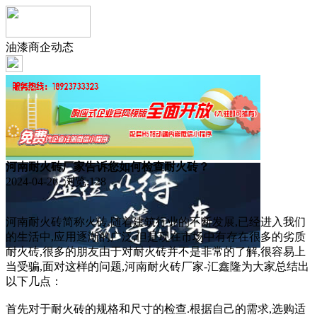
油漆商企动态
河南耐火砖厂家告诉您如何检查耐火砖？
2024-04-26 浏览:
128
河南耐火砖简称火砖,随着建筑行业的不断发展,已经进入我们
的生活中,应用逐渐的广泛,但是现在市场中有存在很多的劣质
耐火砖,很多的朋友由于对耐火砖并不是非常的了解,很容易上
当受骗,面对这样的问题,河南耐火砖厂家-汇鑫隆为大家总结出
以下几点：
首先对于耐火砖的规格和尺寸的检查.根据自己的需求,选购适