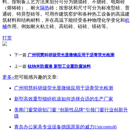
料。按制备工艺方法来划分可分为烧成砖、不烧砖、电熔砖
（熔铸砖）、耐火
隔热
砖；按形状和尺寸可分为标准型砖、普
通砖、特异型砖等。可用作建筑窑炉和各种热工设备的高温建
筑材料和结构材料，并在高温下能经受各种物理化学变化和
机
械
作用。例如耐火粘土砖、高铝砖、硅砖、镁砖等。
打赏
下一篇:
广州明慧科研级荧光显微镜应用于沥青荧光检测
上一篇:
钛纳米防腐漆 新型工业重防腐涂料
更多»
您可能感兴趣的文章:
广州明慧科研级荧光显微镜应用于沥青荧光检测
新型高效重型细碎机该如何选择合适的生产厂家
美阁门窗荣获铝门窗 “创新性品牌”引领门窗行业创新升
级
青岛办公家具专业设备德国原装的威力Unicontrol6