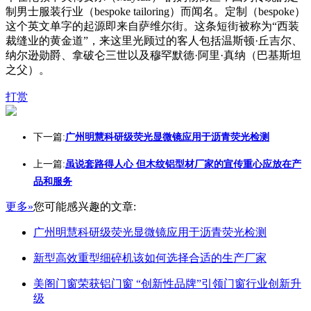
制男士服装行业（bespoke tailoring）而闻名。定制（bespoke）
这个英文单字的起源即来自萨维尔街。这条短街被称为“西装
裁缝业的黄金道”，来这里光顾过的客人包括温斯顿·丘吉尔、
纳尔逊勋爵、拿破仑三世以及穆罕默德·阿里·真纳（巴基斯坦
之父）。
打赏
下一篇:
广州明慧科研级荧光显微镜应用于沥青荧光检测
上一篇:
虽说套路得人心 但木纹铝型材厂家的宣传重心应放在产
品和服务
更多»
您可能感兴趣的文章:
广州明慧科研级荧光显微镜应用于沥青荧光检测
新型高效重型细碎机该如何选择合适的生产厂家
美阁门窗荣获铝门窗 “创新性品牌”引领门窗行业创新升
级