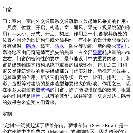
门窗
门：室内、室内外交通联系交通疏散（兼起通风采光的作用）
—尺度、位置、开启、构造。窗：通风、采光（观景眺望的作
用）—大小、形式、开启、构造。作用之一:门窗按其所处的
位置不同分为围护构件或分隔构件，有不同的设计要求要分别
具有保温、
隔热
、隔声、
防水
、防火等功能，新的要求
节能
，
寒冷地区由门窗缝隙而损失的热量，占全部
采暖
耗热量的25%
左右。门窗的密闭性的要求，是节能设计中的重要内容。门和
窗是建筑物围护结构系统中重要的组成部分。作用之二:门和
窗又是建筑造型的重要组成部分（虚实对比、韵律艺术效果，
起着重要的作用）所以它们的形状、尺寸、比例、排列、、色
彩、造型等对建筑的整体造型都要很大的影响。作用之三：现
在很多人都装双层
玻璃
的门窗，除了能增强保温的效果，很重
要的作用就是
隔音
，城市的繁华，居住密集，交通发达，隔音
的效果愈来愈受人们青睐。
定制
“定制”一词就起源于萨维尔街。萨维尔街（Savile Row）是一
个在伦敦中央梅费尔（Mayfair） 的购物街区，因为传统的定