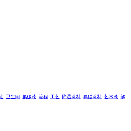
油
卫生间
氟碳漆
流程
工艺
降温涂料
氟碳涂料
艺术漆
解