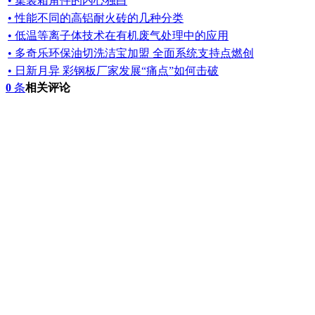
• 集装箱角件的内心独白
• 性能不同的高铝耐火砖的几种分类
• 低温等离子体技术在有机废气处理中的应用
• 多奇乐环保油切洗洁宝加盟 全面系统支持点燃创
• 日新月异 彩钢板厂家发展“痛点”如何击破
0
条
相关评论