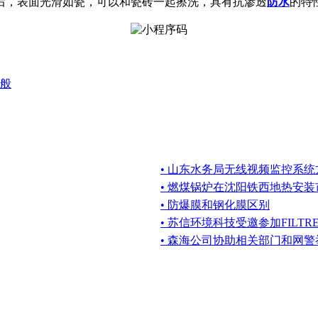
后，表面光滑如瓷，可以和瓷砖一起擦洗，具有抗渗透
防水
的特
般
• 山东水务局无线视频监控系统
• 燃煤锅炉在沈阳铁西地热安
• 防爆膜和钢化膜区别
• 苏信环境科技受邀参加FILTREX
• 森海公司协助相关部门和网