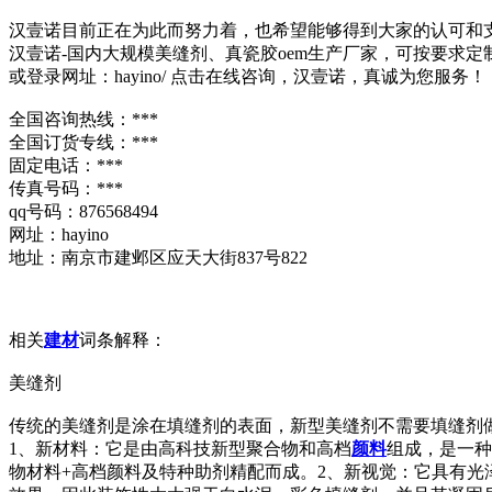
汉壹诺目前正在为此而努力着，也希望能够得到大家的认可和
汉壹诺-国内大规模美缝剂、真瓷胶oem生产厂家，可按要求定
或登录网址：hayino/ 点击在线咨询，汉壹诺，真诚为您服务！
全国咨询热线：***
全国订货专线：***
固定电话：***
传真号码：***
qq号码：876568494
网址：hayino
地址：南京市建邺区应天大街837号822
相关
建材
词条解释：
美缝剂
传统的美缝剂是涂在填缝剂的表面，新型美缝剂不需要填缝剂
1、新材料：它是由高科技新型聚合物和高档
颜料
组成，是一种
物材料+高档颜料及特种助剂精配而成。2、新视觉：它具有