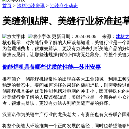
首页
>
涂料油漆资讯
>
油漆商企动态
美缝剂贴牌、美缝行业标准起
更新日期：2024-09-06 来源：
建材
核心提示：对美缝行业了解的人应该都知道，美缝行业是一个
为普通消费者，很难去辨认，更没有办法去判断美缝产品的好
够拨云见日，让那些违规操作的小作坊无处藏身。将整个美缝
储能焊机具备哪些优质的性能—苏州安嘉
推荐简介：储能焊机经常性的出现在各大工业领域，利用工频
稳定的状态中。要问如何选择效果好的储能焊机，则需要经过
储能焊机具备的优质性能包括对电网的冲击小，因其特殊化的构造和
对美缝行业了解的人应该都知道，美缝行业是一个新兴的小众
者，很难去辨认，更没有办法去判断美缝产品的好坏。
汉壹诺作为美缝生产行业的龙头老大，有责任也有义务联合国
将整个美缝大环境推向一个正向发展的途径，同时也希望能够