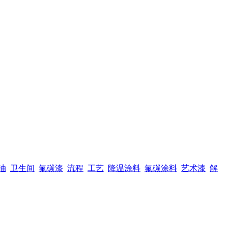
油
卫生间
氟碳漆
流程
工艺
降温涂料
氟碳涂料
艺术漆
解