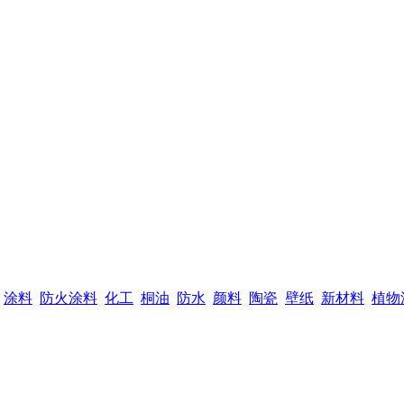
涂料
防火涂料
化工
桐油
防水
颜料
陶瓷
壁纸
新材料
植物