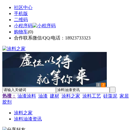
社区中心
手机版
二维码
小程序码
购物车
(
0
)
合作联系微信/QQ/电话：18923733323
1
2
热搜：
油漆涂料
油漆
建材
涂料之家
涂料工艺
硅藻泥
家居
胶剂
涂料之家
涂料油漆资讯