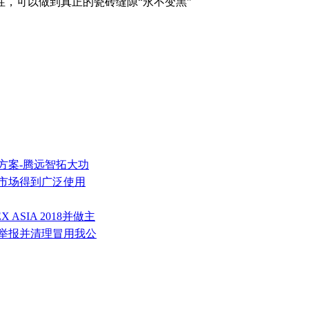
性，可以做到真正的瓷砖缝隙“永不变黑”
方案-腾远智拓大功
装市场得到广泛使用
 ASIA 2018并做主
警举报并清理冒用我公