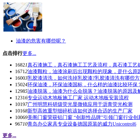
油漆的危害有哪些呢？
点击排行
更多...
1682
1
真石漆施工，真石漆施工工艺及流程，真石漆工艺
1671
2
油漆颗粒，油漆涂刷后出现颗粒的现象，是什么原因
1600
3
乳胶漆清洗，如何洗掉乳胶漆?乳胶漆清洗有哪些方
1502
4
环保油漆，环保油漆国标，什么样的油漆比较环保
1298
5
油漆脱落，油漆为什么会脱落？油漆脱落的原因及
1231
6
专业运动木地板施工厂家 运动木地板安装流程
1019
7
广州明慧科研级荧光显微镜应用于沥青荧光检测
1016
8
新型高效重型细碎机该如何选择合适的生产厂家
1006
9
美阁门窗荣获铝门窗 “创新性品牌”引领门窗行业创
967
10
青岛办公家具专业设备德国原装的威力Unicontrol6
更多...