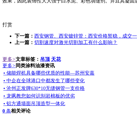
效果，因此装饰性大大强于白水泥、彩色填缝剂。并且其凝固
打赏
下一篇：
西安钢管、西安镀锌管：西安价格暂稳，成交一
上一篇：
切割速度对激光切割加工有什么影响？
更多
>
文章标签：
吊顶
天花
更多
>
同类涂料油漆资讯
• 储能焊机具备哪些优质的性能—苏州安嘉
• 中企在全球港口中都发生了哪些变化
• 沧州正发牌630*10无缝钢管一支价格
• 龙飒教您如何识别岩棉板的优劣
• 铝方通墙面吊顶造型一体化
0
条
相关评论