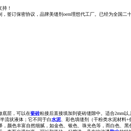
支持！
制，签订保密协议，品牌美缝剂oem理想代工厂。已经为全国二
做底层，可以在
瓷砖
粘接后直接填加到瓷砖缝隙中。适合2mm
半流状液体；它不同于白
水泥
、彩色填缝剂（干粉类水泥材料+
光泽，颜色丰富自然细腻，如金色、银色、珠光色等，而白色、黑