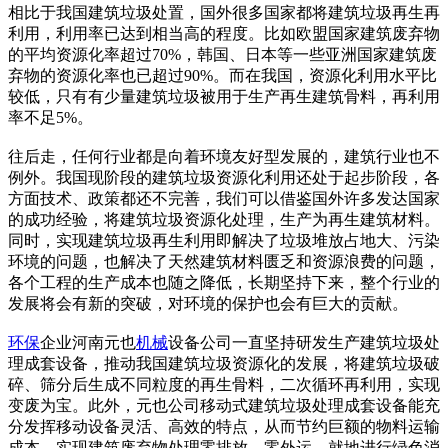
相比于我国建筑垃圾处置，国外很多国家都将建筑垃圾再生再
利用，利用率已达到相当高的程度。比如欧盟国家建筑废弃物
的平均资源化率超过70%，韩国、日本等一些亚洲国家建筑废
弃物的资源化率也已超过90%。而在我国，资源化利用水平比
较低，只有有少量建筑垃圾被用于生产再生建筑骨料，再利用
率不足5%。
往后走，任何行业都是向着环境友好型发展的，建筑行业也不
例外。我国现阶段的建筑垃圾资源化利用还处于起步阶段，各
方面技术、政策都还不完善，我们可以借鉴国外许多发达国家
的成功经验，将建筑垃圾资源化处理，生产为再生建筑材料。
同时，实现建筑垃圾再生利用即解决了垃圾堆放占地大、污染
环境的问题，也解决了天然建筑材料匮乏和资源浪费的问题，
各个工程的生产成本也随之降低，长期坚持下来，整个行业的
发展将会有新的突破，对环境的保护也会有巨大的贡献。
环保
企业河南元也
机械
设备公司一直坚持研发生产建筑垃圾处
理成套设备，推动我国建筑垃圾资源化的发展，将建筑垃圾破
碎、筛分后生成不同粒度的再生骨料，二次循环再利用，实现
变废为宝。此外，元也公司移动式建筑垃圾处理成套设备能充
分发挥移动设备灵活、高效的特点，从而节约巨额的物料运输
成本，实现建筑废弃物处理零排放、零外运，就地进行绿色消