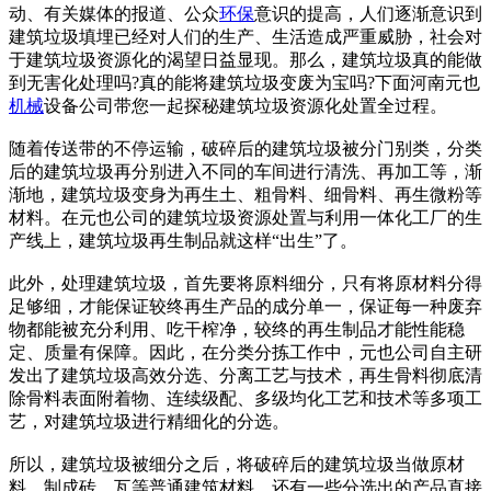
动、有关媒体的报道、公众
环保
意识的提高，人们逐渐意识到
建筑垃圾填埋已经对人们的生产、生活造成严重威胁，社会对
于建筑垃圾资源化的渴望日益显现。那么，建筑垃圾真的能做
到无害化处理吗?真的能将建筑垃圾变废为宝吗?下面河南元也
机械
设备公司带您一起探秘建筑垃圾资源化处置全过程。
随着传送带的不停运输，破碎后的建筑垃圾被分门别类，分类
后的建筑垃圾再分别进入不同的车间进行清洗、再加工等，渐
渐地，建筑垃圾变身为再生土、粗骨料、细骨料、再生微粉等
材料。在元也公司的建筑垃圾资源处置与利用一体化工厂的生
产线上，建筑垃圾再生制品就这样“出生”了。
此外，处理建筑垃圾，首先要将原料细分，只有将原材料分得
足够细，才能保证较终再生产品的成分单一，保证每一种废弃
物都能被充分利用、吃干榨净，较终的再生制品才能性能稳
定、质量有保障。因此，在分类分拣工作中，元也公司自主研
发出了建筑垃圾高效分选、分离工艺与技术，再生骨料彻底清
除骨料表面附着物、连续级配、多级均化工艺和技术等多项工
艺，对建筑垃圾进行精细化的分选。
所以，建筑垃圾被细分之后，将破碎后的建筑垃圾当做原材
料，制成砖、瓦等普通建筑材料，还有一些分选出的产品直接