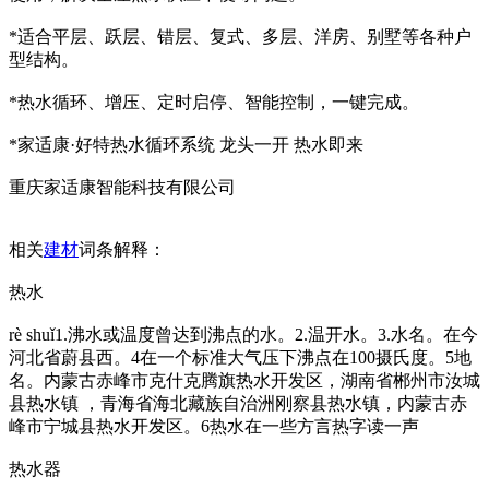
*适合平层、跃层、错层、复式、多层、洋房、别墅等各种户
型结构。
*热水循环、增压、定时启停、智能控制，一键完成。
*家适康·好特热水循环系统 龙头一开 热水即来
重庆家适康智能科技有限公司
相关
建材
词条解释：
热水
rè shuǐ1.沸水或温度曾达到沸点的水。2.温开水。3.水名。在今
河北省蔚县西。4在一个标准大气压下沸点在100摄氏度。5地
名。内蒙古赤峰市克什克腾旗热水开发区，湖南省郴州市汝城
县热水镇 ，青海省海北藏族自治洲刚察县热水镇，内蒙古赤
峰市宁城县热水开发区。6热水在一些方言热字读一声
热水器