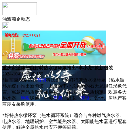
油漆商企动态
重庆家适康智能好特热水循环泵推出“李小龙”款新包装
2024-10-05 浏览:
159
*目前重庆家适康
智能
科技旗下的好特牌热水循环泵（热水循
环系统）推出新包装，由扮演李小龙著称的石天龙担任形象代
言。寓意产品质量坚如磐石，一如既往的优质稳定，欢迎各大
热水器、
地暖
暖通、中央
空调
、厨卫、
装修
、设计、房地产客
商朋友采购使用。
*好特热水循环泵（热水循环系统）适合与各种燃气热水器、
电热水器、地暖锅炉、空气能热水器、太阳能热水器进行配套
使用，解决全屋热水供应不便等问题。