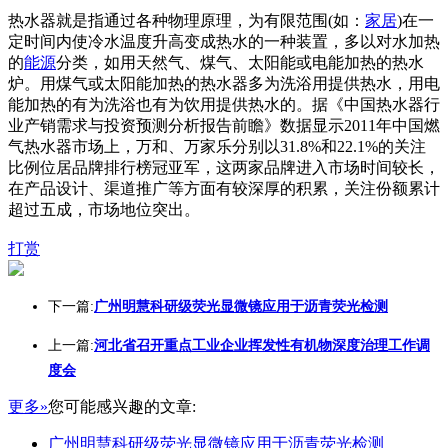
热水器就是指通过各种物理原理，为有限范围(如：
家居
)在一
定时间内使冷水温度升高变成热水的一种装置，多以对水加热
的
能源
分类，如用天然气、煤气、太阳能或电能加热的热水
炉。用煤气或太阳能加热的热水器多为洗浴用提供热水，用电
能加热的有为洗浴也有为饮用提供热水的。据《中国热水器行
业产销需求与投资预测分析报告前瞻》数据显示2011年中国燃
气热水器市场上，万和、万家乐分别以31.8%和22.1%的关注
比例位居品牌排行榜冠亚军，这两家品牌进入市场时间较长，
在产品设计、渠道推广等方面有较深厚的积累，关注份额累计
超过五成，市场地位突出。
打赏
下一篇:
广州明慧科研级荧光显微镜应用于沥青荧光检测
上一篇:
河北省召开重点工业企业挥发性有机物深度治理工作调
度会
更多»
您可能感兴趣的文章:
广州明慧科研级荧光显微镜应用于沥青荧光检测