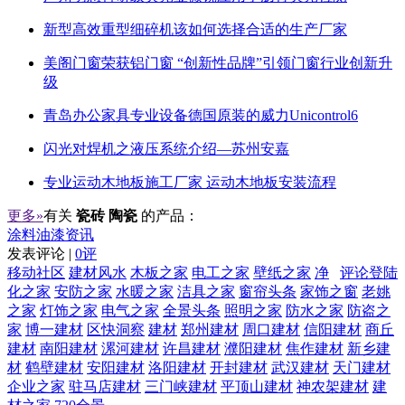
新型高效重型细碎机该如何选择合适的生产厂家
美阁门窗荣获铝门窗 “创新性品牌”引领门窗行业创新升
级
青岛办公家具专业设备德国原装的威力Unicontrol6
闪光对焊机之液压系统介绍—苏州安嘉
专业运动木地板施工厂家 运动木地板安装流程
更多»
有关
瓷砖 陶瓷
的产品：
涂料油漆资讯
发表评论 |
0评
移动社区
建材风水
木板之家
电工之家
壁纸之家
净
评论登陆
化之家
安防之家
水暖之家
洁具之家
窗帘头条
家饰之窗
老姚
之家
灯饰之家
电气之家
全景头条
照明之家
防水之家
防盗之
家
博一建材
区快洞察
建材
郑州建材
周口建材
信阳建材
商丘
建材
南阳建材
漯河建材
许昌建材
濮阳建材
焦作建材
新乡建
材
鹤壁建材
安阳建材
洛阳建材
开封建材
武汉建材
天门建材
企业之家
驻马店建材
三门峡建材
平顶山建材
神农架建材
建