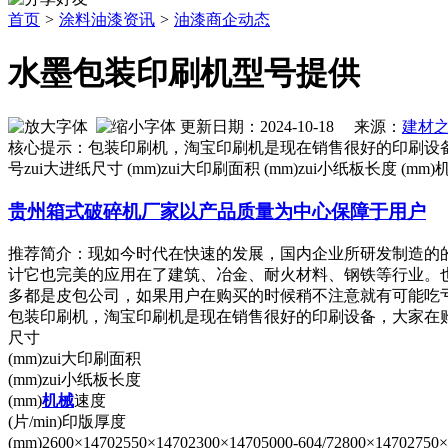
首页
>
涂料油漆资讯
>
油漆商企动态
水墨包装印刷机型号提供
更新日期：2024-10-18 来源：
建材
核心提示：包装印刷机，淘宝印刷机是现在销售很好的印刷设
号zui大进纸尺寸 (mm)zui大印刷面积 (mm)zui小纸板长度 (mm)机械速度
贵州箱式破碎机厂家以产品质量为中心保障于用户
推荐简介：现如今时代在快速的发展，国内企业所研发制造的
计它也完美的应用在了建筑、冶金、耐火材料、钢铁等行业。
多都是皮包公司，如果用户在购买的时候稍不注意就有可能吃亏上当
包装印刷机，淘宝印刷机是现在销售很好的印刷设备，大家在购
尺寸
(mm)zui大印刷面积
(mm)zui小纸板长度
(mm)
机械
速度
(片/min)印版厚度
(mm)2600×14702550×14702300×14705000-604/72800×147