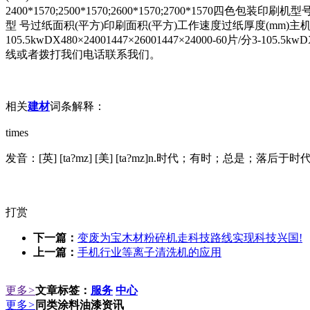
2400*1570;2500*1570;2600*1570;2700*1570四色包装印刷机型
型 号过纸面积(平方)印刷面积(平方)工作速度过纸厚度(mm)主机功率DX480×180
105.5kwDX480×24001447×26001447×24000-60片/分
线或者拨打我们电话联系我们。
相关
建材
词条解释：
times
发音：[英] [ta?mz] [美] [ta?mz]n.时代；有时；总是；
打赏
下一篇：
变废为宝木材粉碎机走科技路线实现科技兴国!
上一篇：
手机行业等离子清洗机的应用
更多
>
文章标签：
服务
中心
更多
>
同类涂料油漆资讯