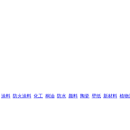
涂料
防火涂料
化工
桐油
防水
颜料
陶瓷
壁纸
新材料
植物