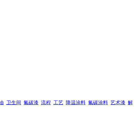
油
卫生间
氟碳漆
流程
工艺
降温涂料
氟碳涂料
艺术漆
解