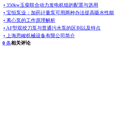
• 350kw玉柴联合动力发电机组的配置与选用
• 宝恒泵业：加药计量泵可用两种办法提高吸水性能
• 离心泵的工作原理解析
• AF型双绞刀泵与普通污水泵的区别以及特点
• 上海思峻机械设备有限公司简介
0
条
相关评论