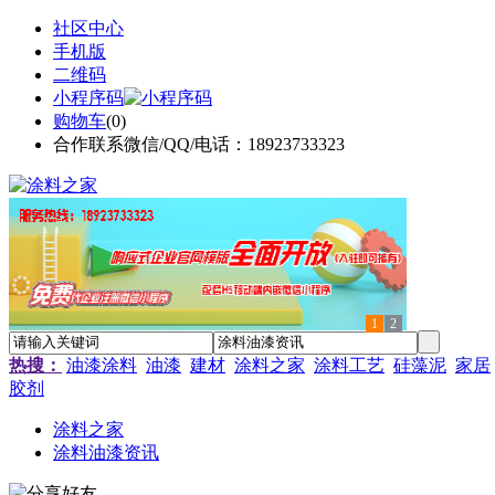
社区中心
手机版
二维码
小程序码
购物车
(
0
)
合作联系微信/QQ/电话：18923733323
1
2
热搜：
油漆涂料
油漆
建材
涂料之家
涂料工艺
硅藻泥
家居
胶剂
涂料之家
涂料油漆资讯