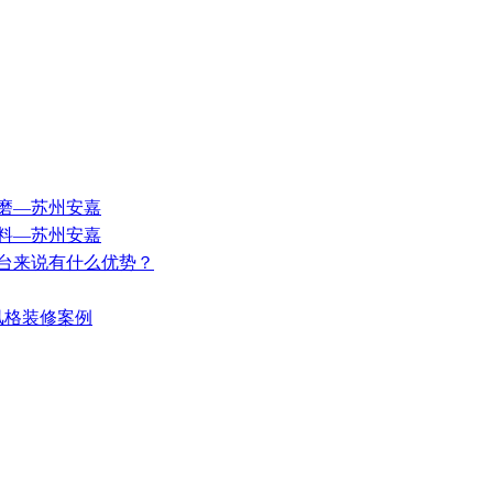
修磨—苏州安嘉
材料—苏州安嘉
作台来说有什么优势？
欧风格装修案例