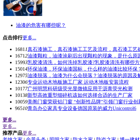
油漆的危害有哪些呢？
点击排行
更多...
1681
1
真石漆施工，真石漆施工工艺及流程，真石漆工艺
1671
2
油漆颗粒，油漆涂刷后出现颗粒的现象，是什么原因
1599
3
乳胶漆清洗，如何洗掉乳胶漆?乳胶漆清洗有哪些方
1501
4
环保油漆，环保油漆国标，什么样的油漆比较环保
1297
5
油漆脱落，油漆为什么会脱落？油漆脱落的原因及
1230
6
专业运动木地板施工厂家 运动木地板安装流程
1017
7
广州明慧科研级荧光显微镜应用于沥青荧光检测
1013
8
新型高效重型细碎机该如何选择合适的生产厂家
1005
9
美阁门窗荣获铝门窗 “创新性品牌”引领门窗行业创
965
10
青岛办公家具专业设备德国原装的威力Unicontrol6
更多...
更多...
推荐产品
更多...
老姚之家
|
全景头条
|
照明之家
|
防水之家
|
防盗之家
|
博一建材