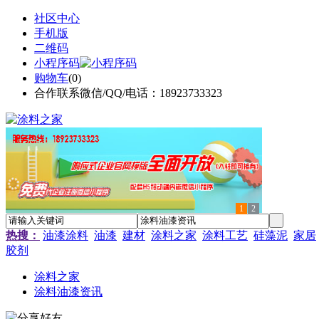
社区中心
手机版
二维码
小程序码
购物车
(
0
)
合作联系微信/QQ/电话：18923733323
1
2
热搜：
油漆涂料
油漆
建材
涂料之家
涂料工艺
硅藻泥
家居
胶剂
涂料之家
涂料油漆资讯