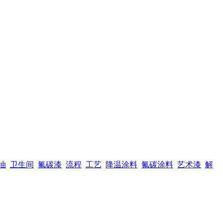
油
卫生间
氟碳漆
流程
工艺
降温涂料
氟碳涂料
艺术漆
解