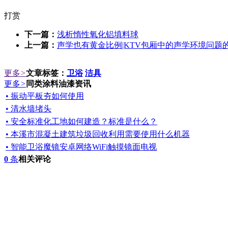
打赏
下一篇：
浅析惰性氧化铝填料球
上一篇：
声学也有黄金比例|KTV包厢中的声学环境问题
更多
>
文章标签：
卫浴
洁具
更多
>
同类涂料油漆资讯
• 振动平板夯如何使用
• 清水墙堵头
• 安全标准化工地如何建造？标准是什么？
• 本溪市混凝土建筑垃圾回收利用需要使用什么机器
• 智能卫浴魔镜安卓网络WiFi触摸镜面电视
0
条
相关评论