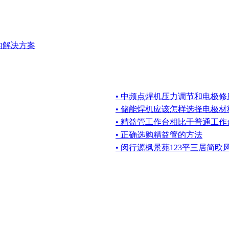
的解决方案
• 中频点焊机压力调节和电极
• 储能焊机应该怎样选择电极
• 精益管工作台相比于普通工
• 正确选购精益管的方法
• 闵行源枫景苑123平三居简