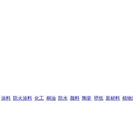
涂料
防火涂料
化工
桐油
防水
颜料
陶瓷
壁纸
新材料
植物