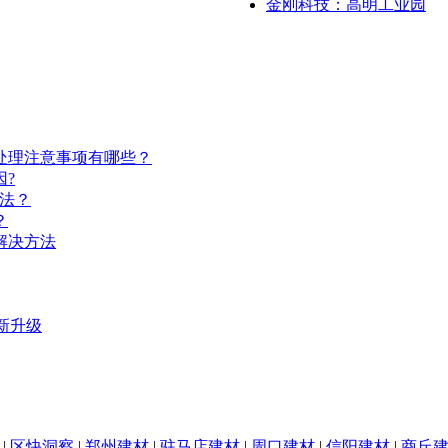
金刚科技：高明工业园
处理注意事项有哪些？
?
法？
？
解决方法
新升级
|
区快洞察
|
郑州建材
|
驻马店建材
|
周口建材
|
信阳建材
|
商丘