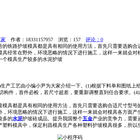
之家
作者：18331157957 浏览：
157
评论：0
号的铁路护坡模具都是具有相同的使用方法，首先只需要选购合
模具经常在野外，环境恶略的情况下进行施工，这样一来就会对
一个模具生产较多的水泥护坡
分)生产工艺由小编小尹为大家介绍一下。(1)根据下料单和图纸
)锯切构件，首件必检，若尺寸超差，要重新调整直到任合要求。(
坡模具都是具有相同的使用方法，首先只需要选购合适尺寸型号
外，环境恶略的情况下进行施工，这样一来就会对模具各方面产
较多的
水泥
护坡砖成品。提升我国整个
五金
产业的竞争力，需要
产塑料模具中，保定利昌模具生产各种塑料护坡模具很多，所以