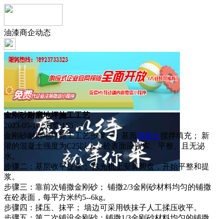
油漆商企动态
金刚砂耐磨地坪施工工艺
2023-05-10 浏览:
155
金刚砂耐磨地坪施工工艺步骤一：基面
混凝土
搅拌填充； 新
灌的混凝土强度为C25以上，砼表面应密实、平整、且无泌
水。
步骤二：基层收平提浆； 抹光机上安装圆盘，开始平整和提
浆。
步骤三：靠前次铺撒金刚砂； 铺撒2/3金刚砂材料均匀的铺撒
在砼表面，每平方米约5--6kg。
步骤四：揉压、抹平； 墙边可采用铁抹子人工揉压收平。
步骤五：第二次铺设金刚砂；铺撒1/3金刚砂材料均匀的铺撒