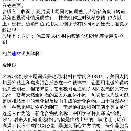
在砼表面。
步骤六：收面； 随混凝土凝固时间调整刀片倾斜角度（转速
及角度视硬化情况调整），抹光机作业时纵横交错（3次以
上）进行。边角部位采用人工钢抹子有序同向的压光，避免抹
纹出现。
步骤七：养护； 施工完成4小时内喷洒金刚砂地坪专用养护
剂。
相关
建材
词条解释：
金刚砂
名称: 金刚砂主题词或关键词: 材料科学内容1891年，美国人阿
切逊将粘土和焦炭混合后放在一个铁钵中，企图用电弧将碳转
化为金刚石。但结果是，在电极附近发现了闪闪发光的六方形
晶体，它与天然金刚石的立方八面体不同。阿切逊认为这可能
是碳和粘土中的氧化铝反应而生成的新化合物。由于自然界中
有一种氧化铝矿物称为刚玉，于是他把碳和刚玉两个英文单词
连起来作为这一新化合物的名称，中国学者将其译成“金刚
砂”。后来人们知道这种化合物是由粘土中的二氧化硅与碳在
高温下反应生成的碳化硅。晶胞为面心立方结构，每个晶胞含