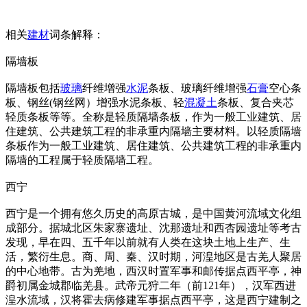
相关
建材
词条解释：
隔墙板
隔墙板包括
玻璃
纤维增强
水泥
条板、玻璃纤维增强
石膏
空心条
板、钢丝(钢丝网）增强水泥条板、轻
混凝土
条板、复合夹芯
轻质条板等等。全称是轻质隔墙条板，作为一般工业建筑、居
住建筑、公共建筑工程的非承重内隔墙主要材料。以轻质隔墙
条板作为一般工业建筑、居住建筑、公共建筑工程的非承重内
隔墙的工程属于轻质隔墙工程。
西宁
西宁是一个拥有悠久历史的高原古城，是中国黄河流域文化组
成部分。据城北区朱家寨遗址、沈那遗址和西杏园遗址等考古
发现，早在四、五千年以前就有人类在这块土地上生产、生
活，繁衍生息。商、周、秦、汉时期，河湟地区是古羌人聚居
的中心地带。古为羌地，西汉时置军事和邮传据点西平亭，神
爵初属金城郡临羌县。武帝元狩二年（前121年），汉军西进
湟水流域，汉将霍去病修建军事据点西平亭，这是西宁建制之