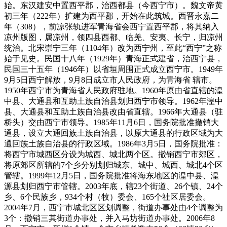
始。东汉建安中置西平郡，治西都县（今西宁市）。魏文帝黄
初三年（222年）扩建为西平郡，开始在此筑城。西晋永嘉二
年（308），前凉张轨进军青海省会西宁置西平郡，将其纳入
凉州版图，属凉州，领四县西都、临羌、安夷、长宁，归凉州
统治。北宋崇宁三年（1104年）改为西宁州，至此“西宁”之称
始于见史。民国十八年（1929年）青海正式建省，治西宁县，
民国三十五年（1946年）以省垣周围正式成立西宁市。1949年
9月5日西宁解放，9月8日成立市人民政府，为青海省 辖市。
1950年西宁市为青海省人民政府驻地。1960年原由省直辖的湟
中县、大通县和互助土族自治县划归西宁市领导。1962年湟中
县、大通县和互助土族自治县改由省直辖。1966年大通县（驻
桥头）交由西宁市领导。1985年11月6日，国务院批准撤销大
通县，设立大通回族土族自治县，以原大通县的行政区域为大
通回族土族自治县的行政区域。1986年3月5日，国务院批准：
将西宁市城西区分设为城西、城北两个区。撤销西宁市郊区，
将原郊区所辖的7个乡分别划归城东、城中、城西、城北4个区
管辖。1999年12月5日，国务院批准将海东地区的湟中县、湟
源县划归西宁市管辖。2003年底，辖23个街道、26个镇、24个
乡、6个民族乡，934个村（牧）委会、165个社区居委会。
2004年7月，西宁市城北区区划调整，街道办事处由4个调整为
3个：撤销三其街道办事处，并入马坊街道办事处。2006年8