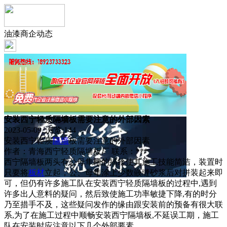
油漆商企动态
安装西宁轻质隔墙板需要注意的外部因素
2023-05-09 浏览:
144
安装西宁轻质
隔墙
板需要注意的外部因素
作者：青海西宁轻质隔墙板厂 联系：***
西宁隔墙板两头有公母隼槽的描绘使其施工技能简洁，装置时
只要将
板材
立起，公、母隼涂上少数嵌缝砂浆后对拼装起来即
可，但仍有许多施工队在安装西宁轻质隔墙板的过程中,遇到
许多出人意料的疑问，然后致使施工功率敏捷下降,有的时分
乃至措手不及，这些疑问发作的缘由跟安装前的预备有很大联
系,为了在施工过程中顺畅安装西宁隔墙板,不延误工期，施工
队在安装时应注意以下几个外部要素。