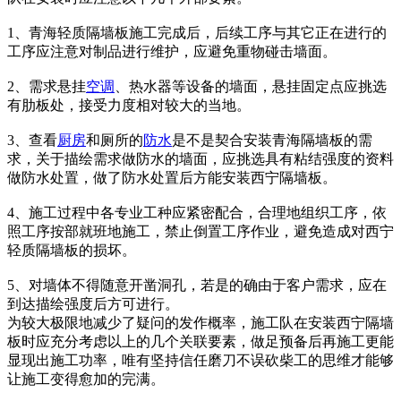
1、青海轻质隔墙板施工完成后，后续工序与其它正在进行的
工序应注意对制品进行维护，应避免重物碰击墙面。
2、需求悬挂
空调
、热水器等设备的墙面，悬挂固定点应挑选
有肋板处，接受力度相对较大的当地。
3、查看
厨房
和厕所的
防水
是不是契合安装青海隔墙板的需
求，关于描绘需求做防水的墙面，应挑选具有粘结强度的资料
做防水处置，做了防水处置后方能安装西宁隔墙板。
4、施工过程中各专业工种应紧密配合，合理地组织工序，依
照工序按部就班地施工，禁止倒置工序作业，避免造成对西宁
轻质隔墙板的损坏。
5、对墙体不得随意开凿洞孔，若是的确由于客户需求，应在
到达描绘强度后方可进行。
为较大极限地减少了疑问的发作概率，施工队在安装西宁隔墙
板时应充分考虑以上的几个关联要素，做足预备后再施工更能
显现出施工功率，唯有坚持信任磨刀不误砍柴工的思维才能够
让施工变得愈加的完满。