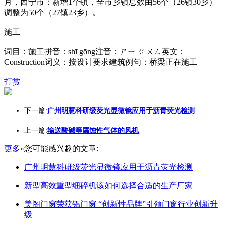
月，西宁市：新增1个镇，全市乡镇总数由56个（26镇30乡）
调整为50个（27镇23乡）。
施工
词目：施工拼音：shī gōng注音：ㄕㄧ ㄍㄨㄙ英文：
Construction词义：按设计要求建筑例句：桥梁正在施工
打赏
下一篇:
广州明慧科研级荧光显微镜应用于沥青荧光检测
上一篇:
输送酸碱等腐蚀性气体的风机
更多»
您可能感兴趣的文章:
广州明慧科研级荧光显微镜应用于沥青荧光检测
新型高效重型细碎机该如何选择合适的生产厂家
美阁门窗荣获铝门窗 “创新性品牌”引领门窗行业创新升
级