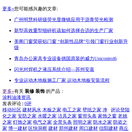
更多»
您可能感兴趣的文章:
广州明慧科研级荧光显微镜应用于沥青荧光检测
新型高效重型细碎机该如何选择合适的生产厂家
美阁门窗荣获铝门窗 “创新性品牌”引领门窗行业创新升
级
青岛办公家具专业设备德国原装的威力Unicontrol6
闪光对焊机之液压系统介绍—苏州安嘉
专业运动木地板施工厂家 运动木地板安装流程
更多»
有关
装修 装饰
的产品：
涂料油漆资讯
发表评论 |
0评
移动社区
建材风水
木板之家
电工之家
壁纸之家
净
评论登陆
化之家
安防之家
水暖之家
洁具之家
窗帘头条
家饰之窗
老姚
之家
灯饰之家
电气之家
全景头条
照明之家
防水之家
防盗之
家
博一建材
区快洞察
建材
郑州建材
周口建材
信阳建材
商丘