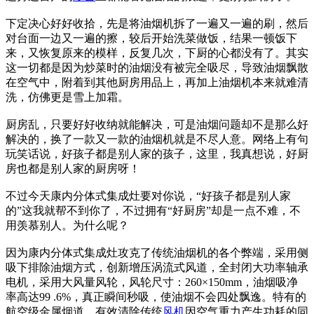
下定决心好好收拾，先是将油烟机拆了一遍又一遍的刷，然后
对台面一边又一遍的擦，较后开始洗菜做饭，结果一顿饭下
来，又恢复原来的模样，反复几次，下厨的心都没有了。其实
这一切都是因为炒菜时的油烟没有被完全吸尽，导致油烟飘散
在空气中，附着到其他厨房用品上，再加上油烟机本来就难清
洗，仿佛更是雪上加霜。
厨房乱，只要好好收纳就能解决，可是油烟问题却不是那么好
解决的，换了一款又一款的油烟机就是不尽人意。网络上有句
玩笑话说，好孩子都是别人家的孩子，这里，我真想说，好厨
房也都是别人家的厨房呀！
不过今天康内分体式集成灶要对你说，“好孩子都是别人家
的”这我就帮不到你了，不过拥有“好厨房”却是一点不难，不
用羡慕别人。为什么呢？
因为康内分体式集成灶攻克了传统油烟机的各个弊端，采用侧
吸下排除油烟方式，创新增压涡流式风道，全封闭大功率轴承
电机，采用大风量风轮，风轮尺寸：260×150mm，油烟吸净
率高达99 .6%，真正瞬间秒吸，使油烟不会四处飘逸。特有的
航空级金属烟道，有效清除传统
风机
因空气重力产生功耗的同