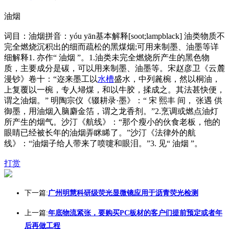
油烟
词目：油烟拼音：yóu yān基本解释[soot;lampblack] 油类物质不
完全燃烧沉积出的细而疏松的黑煤烟;可用来制墨、油墨等详
细解释1. 亦作“ 油烟 ”。1.油类未完全燃烧所产生的黑色物
质，主要成分是碳，可以用来制墨、油墨等。宋赵彦卫《云麓
漫钞》卷十：“迩来墨工以
水槽
盛水，中列麄椀，然以桐油，
上复覆以一椀，专人埽煤，和以牛胶，揉成之。其法甚快便，
谓之油烟。” 明陶宗仪《辍耕录·墨》：“ 宋 熙丰 间， 张遇 供
御墨，用油烟入脑麝金箔，谓之龙香剂。”2.烹调或燃点油灯
所产生的烟气。沙汀《航线》：“那个瘦小的伙食老板，他的
眼睛已经被长年的油烟弄眯睎了。”沙汀《法律外的航
线》：“油烟子给人带来了喷嚏和眼泪。”3. 见“ 油烟 ”。
打赏
下一篇:
广州明慧科研级荧光显微镜应用于沥青荧光检测
上一篇:
年底物流紧张，要购买PC板材的客户们提前预定或者年
后再做工程