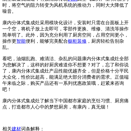
时，将空气的阻力转变为风机系统的推动力，同时大大降低了
噪音。
康内分体式集成灶采用模块化设计，安装时只需在台面板上开
一个空，将机子放上去即可，零部件更换、维修、清洗等操作
简单明了。此外，因为充分利用了厨房空间，占用空间更小，
操作更
智能
便利，能够完美配合
橱柜
装修
，厨房轻松告别杂
乱。
看吧，油烟乱跑、难清洁、杂乱的问题康内分体式集成灶全部
为您解决了，这样的好厨房难道你不想要？对了，忘了和你说
了，康内分体式集成灶产品性能优越齐全，但是价格十分平民
大众化，性价比超高，能满足绝大部分消费者的需求。正值端
午来临之际，购买产品还有一系列优惠政策哦，赶紧来咨询
吧！
康内分体式集成灶了解当下中国都市家庭的烹饪习惯、厨房痛
点，打造都市人心中的梦想厨房，有康内，真无烟！
相关
建材
词条解释：