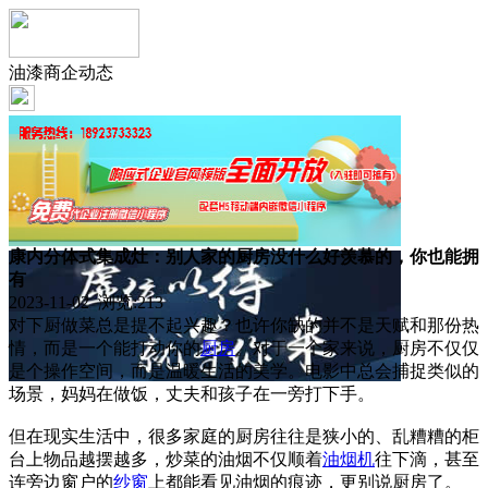
油漆商企动态
康内分体式集成灶：别人家的厨房没什么好羡慕的，你也能拥
有
2023-11-02 浏览:
213
对下厨做菜总是提不起兴趣？也许你缺的并不是天赋和那份热
情，而是一个能打动你的
厨房
。对于一个家来说，厨房不仅仅
是个操作空间，而是温暖生活的美学。电影中总会捕捉类似的
场景，妈妈在做饭，丈夫和孩子在一旁打下手。
但在现实生活中，很多家庭的厨房往往是狭小的、乱糟糟的柜
台上物品越摆越多，炒菜的油烟不仅顺着
油烟机
往下滴，甚至
连旁边窗户的
纱窗
上都能看见油烟的痕迹，更别说厨房了。