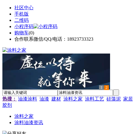
社区中心
手机版
二维码
小程序码
购物车
(
0
)
合作联系微信/QQ/电话：18923733323
1
2
热搜：
油漆涂料
油漆
建材
涂料之家
涂料工艺
硅藻泥
家居
胶剂
涂料之家
涂料油漆资讯