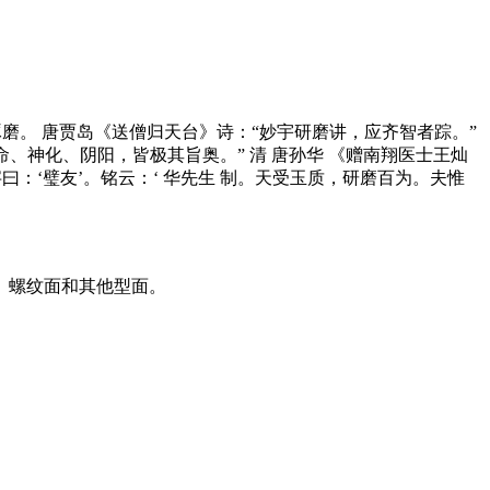
释1.研究琢磨。 唐贾岛《送僧归天台》诗：“妙宇研磨讲，应齐智者踪。”
、神化、阴阳，皆极其旨奥。” 清 唐孙华 《赠南翔医士王灿
字曰：‘璧友’。铭云：‘ 华先生 制。天受玉质，研磨百为。夫惟
、螺纹面和其他型面。