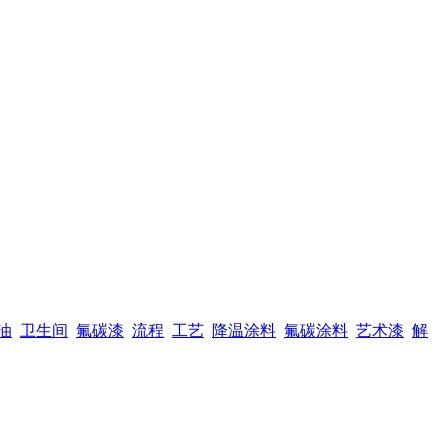
油
卫生间
氟碳漆
流程
工艺
降温涂料
氟碳涂料
艺术漆
解