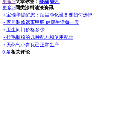
更多
>
文章标签：
楼梯
铁艺
更多
>
同类涂料油漆资讯
• 宝瑞华提醒您：烟尘净化设备要如何选择
• 家居装修远离甲醛 健康生活每一天
• 卫生间门价格多少
• 拉毛胶粉的几种配方和使用配比
• 天然气小青瓦己正常生产
0
条
相关评论