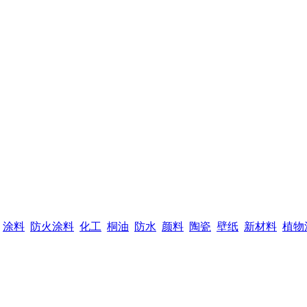
涂料
防火涂料
化工
桐油
防水
颜料
陶瓷
壁纸
新材料
植物