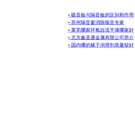
• 吸音板与隔音板的区别和作用
• 苏州隔音窗消除噪音专家
• 莱芜哪家环氧自流平漆哪家好
• 北京鑫圣通金属有限公司简介
• 国内哪的腻子润滑剂质量较好