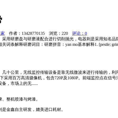
势
之家
作者：13428770135 浏览：
220
评论：0
。采用研磨盘与研磨液配合进行切削抛光，电器则是采用知名品
目：研磨拼音：yan mo基本解释1. [pestle; grind]∶用
、几十公里，无线监控传输设备是靠无线微波来进行传输的，利
采用百万高清摄像机，包含720P及1080P。前端监控点在
市场上的无......
牌、整机喷漆与烤漆。
则是金鑫自主研发，媲美进口耗材。