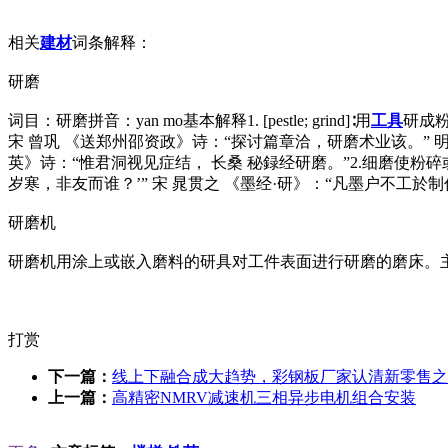
相关
建材
词条解释：
研磨
词目：研磨拼音：yan mo基本解释1. [pestle; grind]∶用
工具
研成粉
宋 曾巩 《送郑州邵资政》诗：“探讨篇章洽，研磨术业该。”
英》诗：“惟君洞视见症结， 长桑 秘録经研磨。”2.细磨使粉碎
岁寒，非友而谁？’” 宋 晁贯之 《墨经·研》：“凡墨户不工
研磨机
研磨机用涂上或嵌入磨料的研具对工件表面进行研磨的磨床。
打赏
下一篇：
线上下融合成大趋势，彩钢板厂家认清新零售之
上一篇：
高精密NMRV减速机三相异步电机组合安装