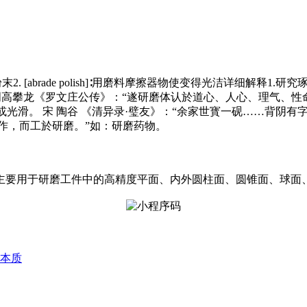
末2. [abrade polish]∶用磨料摩擦器物使变得光洁详细解
 明高攀龙《罗文庄公传》：“遂研磨体认於道心、人心、理气、性命
或光滑。 宋 陶谷 《清异录·璧友》：“余家世寳一砚……背阴有
於制作，而工於研磨。”如：研磨药物。
主要用于研磨工件中的高精度平面、内外圆柱面、圆锥面、球面
本质