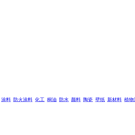
涂料
防火涂料
化工
桐油
防水
颜料
陶瓷
壁纸
新材料
植物