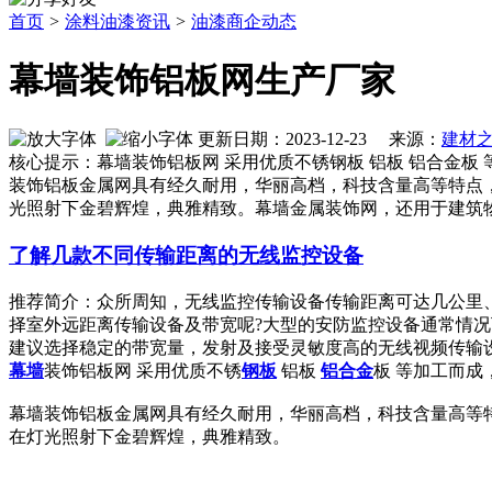
首页
>
涂料油漆资讯
>
油漆商企动态
幕墙装饰铝板网生产厂家
更新日期：2023-12-23 来源：
建材
核心提示：幕墙装饰铝板网 采用优质不锈钢板 铝板 铝合金板
装饰铝板金属网具有经久耐用，华丽高档，科技含量高等特点
光照射下金碧辉煌，典雅精致。幕墙金属装饰网，还用于建筑
了解几款不同传输距离的无线监控设备
推荐简介：众所周知，无线监控传输设备传输距离可达几公里
择室外远距离传输设备及带宽呢?大型的安防监控设备通常情况下
建议选择稳定的带宽量，发射及接受灵敏度高的无线视频传输设备，
幕墙
装饰铝板网 采用优质不锈
钢板
铝板
铝合金
板 等加工而成
幕墙装饰铝板金属网具有经久耐用，华丽高档，科技含量高等
在灯光照射下金碧辉煌，典雅精致。