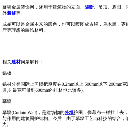
幕墙金属装饰网，还用于建筑物的立面、
隔断
、吊顶、遮阳、
外
装修
等。
成品可以是金属本来的颜色，也可以喷图成古铜，乌木黑，枣
厅等理想的装饰材料。
相关
建材
词条解释：
铝板
铝材分类国际上习惯把厚度在0.2mm以上,500mm以下,200m
进步,最宽可做到600mm的排材也比较多)。
幕墙
幕墙(Curtain Wall)，是建筑物的
外墙
护围，像幕布一样挂上去
与作用的建筑围护结构。今后，由于幕墙工艺与科技的结合，
力。