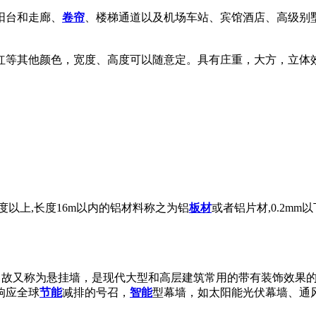
阳台和走廊、
卷帘
、楼梯通道以及机场车站、宾馆酒店、高级别
红等其他颜色，宽度、高度可以随意定。具有庄重，大方，立体
m宽度以上,长度16m以内的铝材料称之为铝
板材
或者铝片材,0.2m
，故又称为悬挂墙，是现代大型和高层建筑常用的带有装饰效果
响应全球
节能
减排的号召，
智能
型幕墙，如太阳能光伏幕墙、通