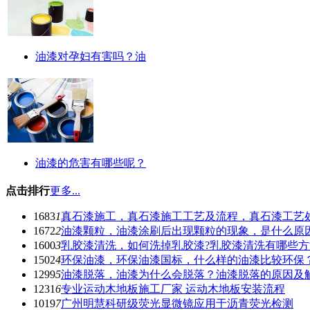
油漆对孕妇有害吗？油
油漆的危害有哪些呢？
点击排行
更多...
1683
1
真石漆施工，真石漆施工工艺及流程，真石漆工艺
1672
2
油漆颗粒，油漆涂刷后出现颗粒的现象，是什么原因
1600
3
乳胶漆清洗，如何洗掉乳胶漆?乳胶漆清洗有哪些方
1502
4
环保油漆，环保油漆国标，什么样的油漆比较环保
1299
5
油漆脱落，油漆为什么会脱落？油漆脱落的原因及
1231
6
专业运动木地板施工厂家 运动木地板安装流程
1019
7
广州明慧科研级荧光显微镜应用于沥青荧光检测