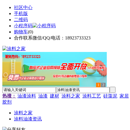
社区中心
手机版
二维码
小程序码
购物车
(
0
)
合作联系微信/QQ/电话：18923733323
1
2
热搜：
油漆涂料
油漆
建材
涂料之家
涂料工艺
硅藻泥
家居
胶剂
涂料之家
涂料油漆资讯