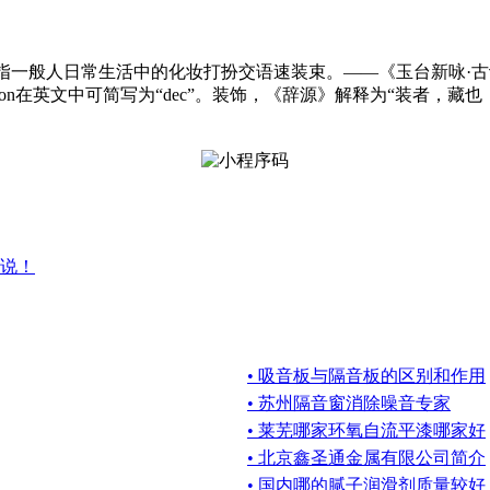
h；Trim；Grace] 指一般人日常生活中的化妆打扮交语速装束。——
tion在英文中可简写为“dec”。装饰，《辞源》解释为“装者
说！
• 吸音板与隔音板的区别和作用
• 苏州隔音窗消除噪音专家
• 莱芜哪家环氧自流平漆哪家好
• 北京鑫圣通金属有限公司简介
• 国内哪的腻子润滑剂质量较好