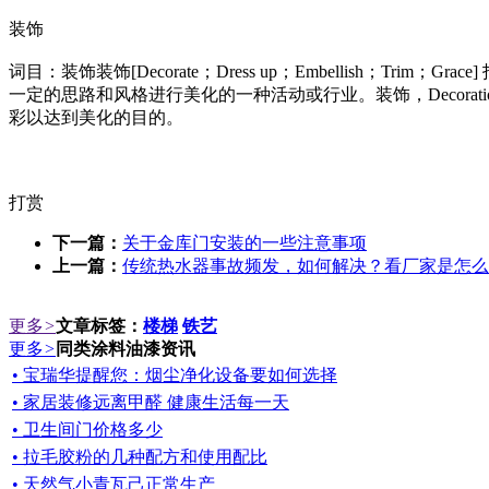
装饰
词目：装饰装饰[Decorate；Dress up；Embellis
一定的思路和风格进行美化的一种活动或行业。装饰，Decora
彩以达到美化的目的。
打赏
下一篇：
关于金库门安装的一些注意事项
上一篇：
传统热水器事故频发，如何解决？看厂家是怎么
更多
>
文章标签：
楼梯
铁艺
更多
>
同类涂料油漆资讯
• 宝瑞华提醒您：烟尘净化设备要如何选择
• 家居装修远离甲醛 健康生活每一天
• 卫生间门价格多少
• 拉毛胶粉的几种配方和使用配比
• 天然气小青瓦己正常生产