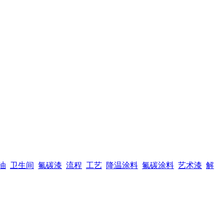
油
卫生间
氟碳漆
流程
工艺
降温涂料
氟碳涂料
艺术漆
解