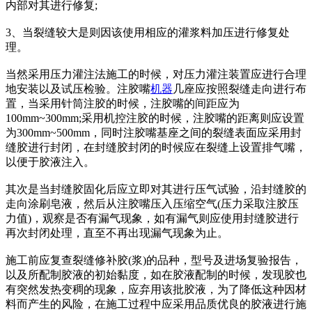
内部对其进行修复;
3、当裂缝较大是则因该使用相应的灌浆料加压进行修复处
理。
当然采用压力灌注法施工的时候，对压力灌注装置应进行合理
地安装以及试压检验。注胶嘴
机器
几座应按照裂缝走向进行布
置，当采用针筒注胶的时候，注胶嘴的间距应为
100mm~300mm;采用机控注胶的时候，注胶嘴的距离则应设置
为300mm~500mm，同时注胶嘴基座之间的裂缝表面应采用封
缝胶进行封闭，在封缝胶封闭的时候应在裂缝上设置排气嘴，
以便于胶液注入。
其次是当封缝胶固化后应立即对其进行压气试验，沿封缝胶的
走向涂刷皂液，然后从注胶嘴压入压缩空气(压力采取注胶压
力值)，观察是否有漏气现象，如有漏气则应使用封缝胶进行
再次封闭处理，直至不再出现漏气现象为止。
施工前应复查裂缝修补胶(浆)的品种，型号及进场复验报告，
以及所配制胶液的初始黏度，如在胶液配制的时候，发现胶也
有突然发热变稠的现象，应弃用该批胶液，为了降低这种因材
料而产生的风险，在施工过程中应采用品质优良的胶液进行施