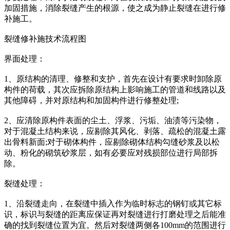
加固措施，消除裂缝产生的根源，使之成为静止裂缝在进行修
补施工。
裂缝修补施技术流程图
界面处理：
1、原结构的清理、修整和支护，首先在设计有要求时卸除原
构件的荷载，其次应拆除原结构上影响施工的管道和线路以及
其他障碍，并对原结构和加固构件进行修整处理;
2、应清除原构件表面的尘土、浮浆、污垢、油渍等污染物，
对于混凝土结构来说，应剔除其风化、剥落、疏松的混凝土露
出骨料新面;对于砌体构件，应剔除砌体结构勾缝砂浆及以松
动、粉化的砌筑砂浆层，如有必要应对残损部位进行局部拆
除。
裂缝处理：
1、沿裂缝走向，在裂缝中插入作为临时标志的钢钉或其它标
识，标识与裂缝的距离应保证再对裂缝进行打磨处理之后能准
确的找到裂缝位置为宜。然后对裂缝两侧各100mm的范围进行