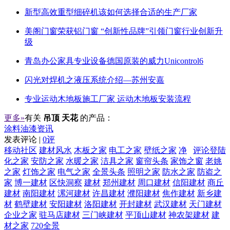
新型高效重型细碎机该如何选择合适的生产厂家
美阁门窗荣获铝门窗 “创新性品牌”引领门窗行业创新升
级
青岛办公家具专业设备德国原装的威力Unicontrol6
闪光对焊机之液压系统介绍—苏州安嘉
专业运动木地板施工厂家 运动木地板安装流程
更多»
有关
吊顶 天花
的产品：
涂料油漆资讯
发表评论 |
0评
移动社区
建材风水
木板之家
电工之家
壁纸之家
净
评论登陆
化之家
安防之家
水暖之家
洁具之家
窗帘头条
家饰之窗
老姚
之家
灯饰之家
电气之家
全景头条
照明之家
防水之家
防盗之
家
博一建材
区快洞察
建材
郑州建材
周口建材
信阳建材
商丘
建材
南阳建材
漯河建材
许昌建材
濮阳建材
焦作建材
新乡建
材
鹤壁建材
安阳建材
洛阳建材
开封建材
武汉建材
天门建材
企业之家
驻马店建材
三门峡建材
平顶山建材
神农架建材
建
材之家
720全景