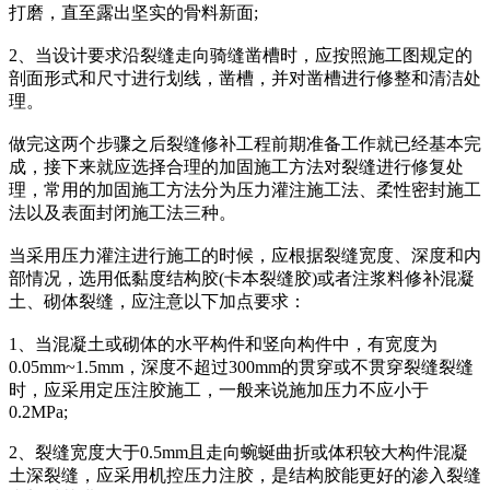
打磨，直至露出坚实的骨料新面;
2、当设计要求沿裂缝走向骑缝凿槽时，应按照施工图规定的
剖面形式和尺寸进行划线，凿槽，并对凿槽进行修整和清洁处
理。
做完这两个步骤之后裂缝修补工程前期准备工作就已经基本完
成，接下来就应选择合理的加固施工方法对裂缝进行修复处
理，常用的加固施工方法分为压力灌注施工法、柔性密封施工
法以及表面封闭施工法三种。
当采用压力灌注进行施工的时候，应根据裂缝宽度、深度和内
部情况，选用低黏度结构胶(卡本裂缝胶)或者注浆料修补混凝
土、砌体裂缝，应注意以下加点要求：
1、当混凝土或砌体的水平构件和竖向构件中，有宽度为
0.05mm~1.5mm，深度不超过300mm的贯穿或不贯穿裂缝裂缝
时，应采用定压注胶施工，一般来说施加压力不应小于
0.2MPa;
2、裂缝宽度大于0.5mm且走向蜿蜒曲折或体积较大构件混凝
土深裂缝，应采用机控压力注胶，是结构胶能更好的渗入裂缝