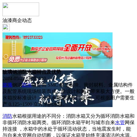
油漆商企动态
玻璃钢消防水箱特点及优势
2024-05-22 浏览:
110
玻璃
钢消
防水
箱是由 SMC 模压板块、密封材料、金属结构件
及配管系统现场组装而成。给设计和施工带来极大方便。一般
水箱按标准设计，特殊水箱需要专门设计。可根据用户需要生
产 0.125~1500 立方米的水箱。
消防
水箱根据用途的不同分：消防水箱又分为循环消防水箱和
非循环消防水箱两类。循环消防水箱平时与城市自来
水管
网保
持连接 ，水箱中的水处于循环流动状态，当地震发生时，能
与自来水管网自动切断，以保证水箱里始终充满清洁的水源。