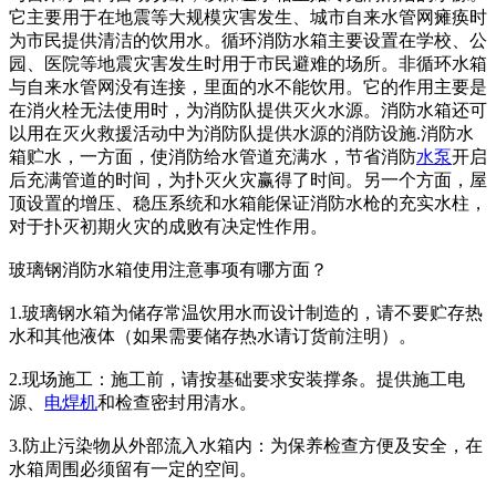
它主要用于在地震等大规模灾害发生、城市自来水管网瘫痪时
为市民提供清洁的饮用水。循环消防水箱主要设置在学校、公
园、医院等地震灾害发生时用于市民避难的场所。非循环水箱
与自来水管网没有连接，里面的水不能饮用。它的作用主要是
在消火栓无法使用时，为消防队提供灭火水源。消防水箱还可
以用在灭火救援活动中为消防队提供水源的消防设施.消防水
箱贮水，一方面，使消防给水管道充满水，节省消防
水泵
开启
后充满管道的时间，为扑灭火灾赢得了时间。另一个方面，屋
顶设置的增压、稳压系统和水箱能保证消防水枪的充实水柱，
对于扑灭初期火灾的成败有决定性作用。
玻璃钢消防水箱使用注意事项有哪方面？
1.玻璃钢水箱为储存常温饮用水而设计制造的，请不要贮存热
水和其他液体（如果需要储存热水请订货前注明）。
2.现场施工：施工前，请按基础要求安装撑条。提供施工电
源、
电焊机
和检查密封用清水。
3.防止污染物从外部流入水箱内：为保养检查方便及安全，在
水箱周围必须留有一定的空间。