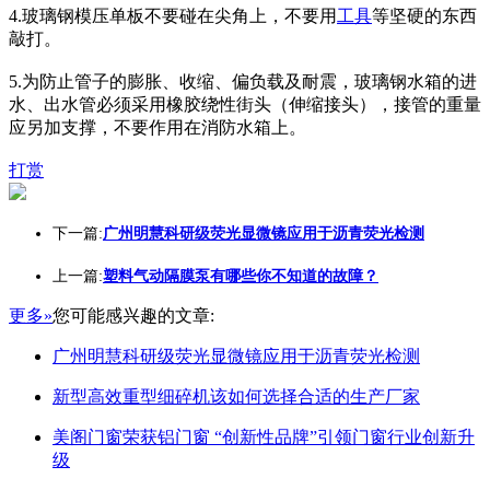
4.玻璃钢模压单板不要碰在尖角上，不要用
工具
等坚硬的东西
敲打。
5.为防止管子的膨胀、收缩、偏负载及耐震，玻璃钢水箱的进
水、出水管必须采用橡胶绕性街头（伸缩接头），接管的重量
应另加支撑，不要作用在消防水箱上。
打赏
下一篇:
广州明慧科研级荧光显微镜应用于沥青荧光检测
上一篇:
塑料气动隔膜泵有哪些你不知道的故障？
更多»
您可能感兴趣的文章:
广州明慧科研级荧光显微镜应用于沥青荧光检测
新型高效重型细碎机该如何选择合适的生产厂家
美阁门窗荣获铝门窗 “创新性品牌”引领门窗行业创新升
级