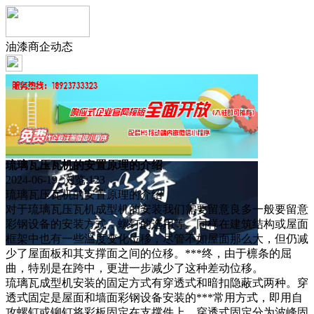
油漆商企动态
琉璃瓦压瓦机的安置原理的介绍
2024-06-19 浏览:
123
琉璃瓦压瓦机的安置原理的介绍
对于琉璃瓦压瓦机成型机的安装我们需要留意良多一般要留意
彩钢设备的安装方式，螺钉的选用等。同样在建筑结构或屋面
框架中也有一些温度变化位移，尽管不如屋面那么大，但仍减
少了屋面板和其支撑面之间的位移。***终，由于檩条的屈
曲，特别是在跨中，更进一步减少了这种差动位移。
琉璃瓦成型机安装的固定方式有穿透式和暗扣隐蔽式两种。穿
透式固定是屋面和墙面彩钢设备安装的***常用方式，即用自
攻螺钉或铆钉将彩板固定在支撑件上，穿透式固定分为波峰固