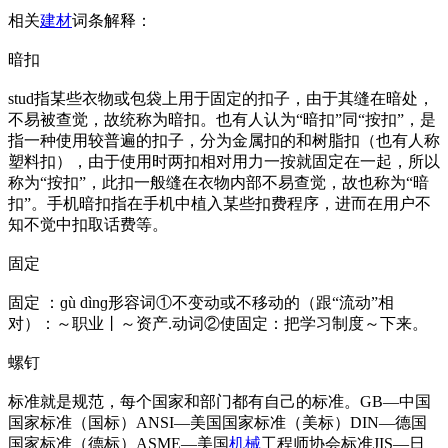
相关
建材
词条解释：
暗扣
stud指某些衣物或包袋上用于固定的扣子，由于其缝在暗处，
不易被查觉，故统称为暗扣。也有人认为“暗扣”同“按扣”，是
指一种使用较普遍的扣子，分为金属扣的和树脂扣（也有人称
塑料扣），由于使用时两扣相对用力一按就固定在一起，所以
称为“按扣”，此扣一般缝在衣物内部不易查觉，故也称为“暗
扣”。手机暗扣指在手机中植入某些扣费程序，进而在用户不
知不觉中扣取话费等。
固定
固定 ：ɡù dìnɡ形容词①不变动或不移动的（跟“流动”相
对）：～职业丨～资产.动词②使固定：把学习制度～下来。
螺钉
标准就是规范，每个国家和部门都有自己的标准。GB—中国
国家标准（国标）ANSI—美国国家标准（美标）DIN—德国
国家标准（德标）ASME—美国
机械
工程师协会标准JIS—日