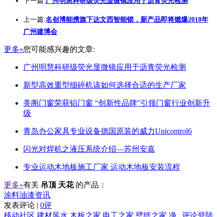
下一篇:
广州明慧科研级荧光显微镜应用于沥青荧光检测
上一篇:
名创博能携旗下达文西智能锁，新产品即将燃爆2018年
广州建博会
更多»
您可能感兴趣的文章:
广州明慧科研级荧光显微镜应用于沥青荧光检测
新型高效重型细碎机该如何选择合适的生产厂家
美阁门窗荣获铝门窗 “创新性品牌”引领门窗行业创新升
级
青岛办公家具专业设备德国原装的威力Unicontrol6
闪光对焊机之液压系统介绍—苏州安嘉
专业运动木地板施工厂家 运动木地板安装流程
更多»
有关
吊顶 天花
的产品：
涂料油漆资讯
发表评论 |
0评
移动社区
建材风水
木板之家
电工之家
壁纸之家
净
评论登陆