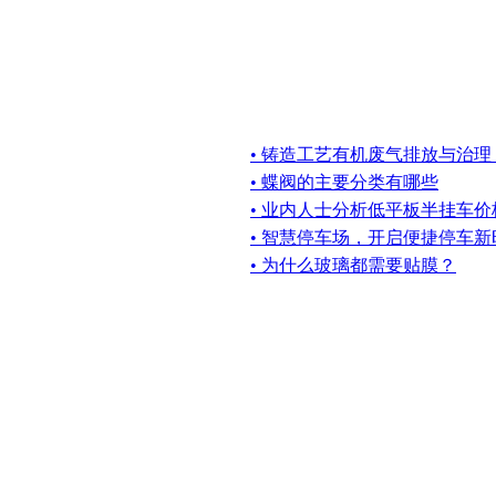
• 铸造工艺有机废气排放与治理
• 蝶阀的主要分类有哪些
• 业内人士分析低平板半挂车
• 智慧停车场，开启便捷停车新
• 为什么玻璃都需要贴膜？