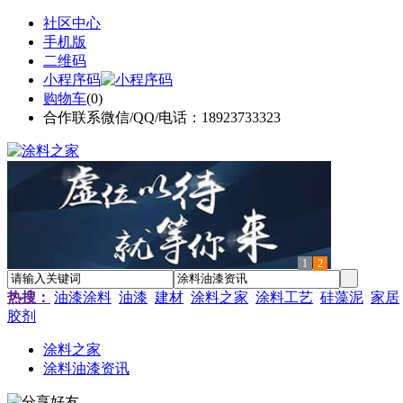
社区中心
手机版
二维码
小程序码
购物车
(
0
)
合作联系微信/QQ/电话：18923733323
1
2
热搜：
油漆涂料
油漆
建材
涂料之家
涂料工艺
硅藻泥
家居
胶剂
涂料之家
涂料油漆资讯