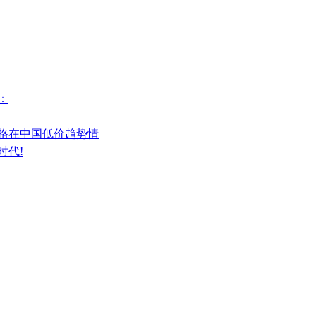
：
价格在中国低价趋势情
时代!