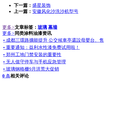
下一篇：
盛星装饰
上一篇：
安徽风化沙洗沙机型号
更多
>
文章标签：
玻璃
幕墙
更多
>
同类涂料油漆资讯
• 成都三環路擴能提升 公交候車亭還設母嬰台、售
• 重要通知：益利水性漆免费试用啦！
• 郑州工地门禁安装的重要性
• 无人值守停车与手机应急管理
• 玻璃钢格栅9月洪荒大促销
0
条
相关评论