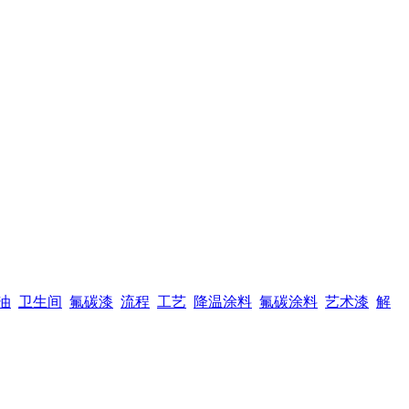
油
卫生间
氟碳漆
流程
工艺
降温涂料
氟碳涂料
艺术漆
解