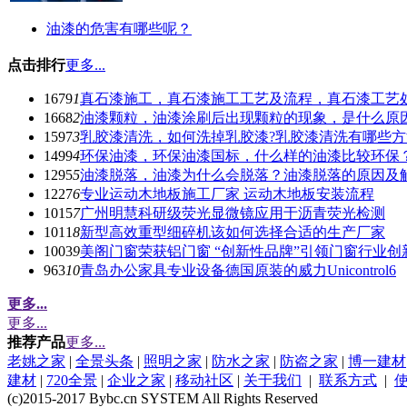
油漆的危害有哪些呢？
点击排行
更多...
1679
1
真石漆施工，真石漆施工工艺及流程，真石漆工艺
1668
2
油漆颗粒，油漆涂刷后出现颗粒的现象，是什么原因
1597
3
乳胶漆清洗，如何洗掉乳胶漆?乳胶漆清洗有哪些方
1499
4
环保油漆，环保油漆国标，什么样的油漆比较环保
1295
5
油漆脱落，油漆为什么会脱落？油漆脱落的原因及
1227
6
专业运动木地板施工厂家 运动木地板安装流程
1015
7
广州明慧科研级荧光显微镜应用于沥青荧光检测
1011
8
新型高效重型细碎机该如何选择合适的生产厂家
1003
9
美阁门窗荣获铝门窗 “创新性品牌”引领门窗行业创
963
10
青岛办公家具专业设备德国原装的威力Unicontrol6
更多...
更多...
推荐产品
更多...
老姚之家
|
全景头条
|
照明之家
|
防水之家
|
防盗之家
|
博一建材
建材
|
720全景
|
企业之家
|
移动社区
|
关于我们
|
联系方式
|
(c)2015-2017 Bybc.cn SYSTEM All Rights Reserved