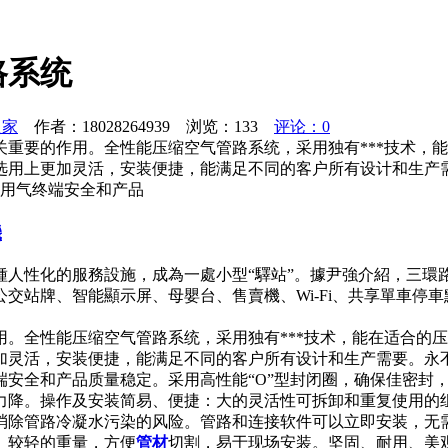
路系统
之家
作者：18028264939 浏览：
133
评论：0
重要的作用。全性能压缩空气管路系统，采用独有***技术，
选用上更加灵活，安装便捷，能满足不同的客户所有设计和生产
护用气终端安全和产品
機
種人性化的服務設施，成為一處小型“驛站”。據尹強介紹，三環
交站牌、智能顯示屏、母嬰台、售賣機、Wi-Fi、共享單車停
。全性能压缩空气管路系统，采用独有***技术，能在适合的
灵活，安装便捷，能满足不同的客户所有设计和生产需要。永不
端安全和产品质量稳定。采用高性能“O”型封闭圈，确保佳密封
力降。操作及安装简易、便捷：大的灵活性可拆卸和重复使用的
消除管路冷凝水污染的风险。管路和连接软件可以立即安装，无
。较轻的重量，方便
管材
切割，易于现场安装。坚固、耐用、美