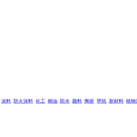
涂料
防火涂料
化工
桐油
防水
颜料
陶瓷
壁纸
新材料
植物