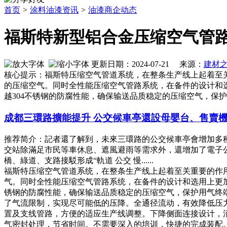
首页
>
涂料油漆资讯
>
油漆商企动态
福斯特新型铝合金压缩空气管
更新日期：2024-07-21 来源：
建材
核心提示：福斯特压缩空气管道系统，在整条生产线上起着至关
的压缩空气。同时全性能压缩空气管路系统，在备件的设计和
越304不锈钢的防腐性能，确保输送品质稳定的压缩空气，保
成都三環路擴能提升 公交候車亭還設母嬰台、售賣
推荐简介：記者還了解到，未來三環路的公交候車亭會增加多
交站除滿足市民等車休息、遮風避雨等需求外，還增加了電子公
橋、綠道、支路接駁形成“軌道 公交 慢......
福斯特压缩空气管道系统，在整条生产线上起着至关重要的作用
气。同时全性能压缩空气管路系统，在备件的设计和选用上更加
锈钢的防腐性能，确保输送品质稳定的压缩空气，保护用气终
了气流限制，实现尽可能低的压降。全通径流动，有效降低压
置及支线管路，方便的适应生产线调整。下降侧面连接设计，
气密封处理，节省时间。不需要深入的培训，快捷的完成装配