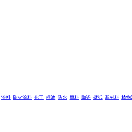
涂料
防火涂料
化工
桐油
防水
颜料
陶瓷
壁纸
新材料
植物