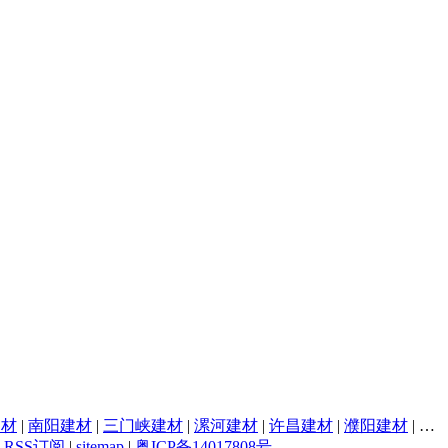
建材
|
南阳建材
|
三门峡建材
|
漯河建材
|
许昌建材
|
濮阳建材
|
焦
|
RSS订阅
|
sitemap
|
粤ICP备14017808号