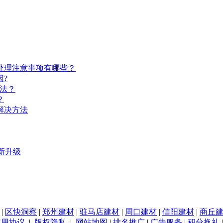
处理注意事项有哪些？
?
法？
？
解决方法
新升级
|
区快洞察
|
郑州建材
|
驻马店建材
|
周口建材
|
信阳建材
|
商丘
使用协议
|
版权隐私
|
网站地图
|
排名推广
|
广告服务
|
积分换礼