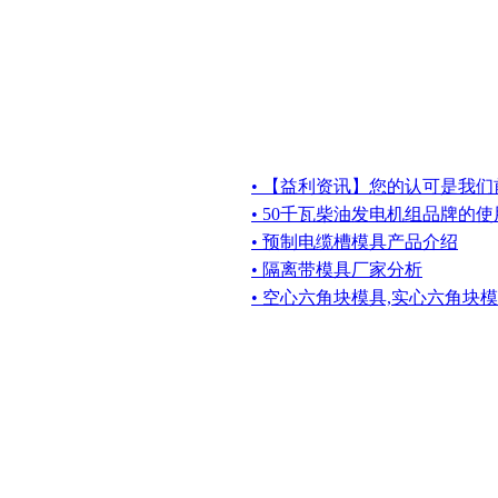
• 【益利资讯】您的认可是我
• 50千瓦柴油发电机组品牌的
• 预制电缆槽模具产品介绍
• 隔离带模具厂家分析
• 空心六角块模具,实心六角块