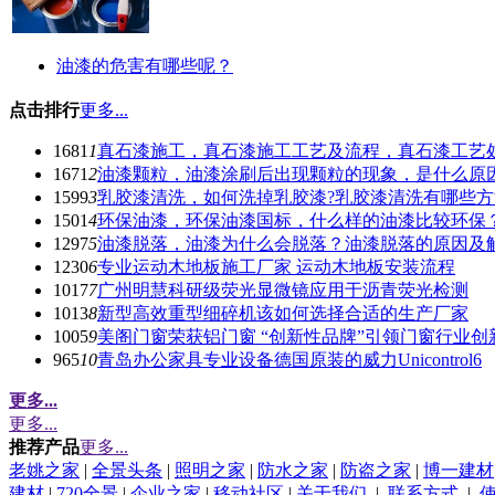
油漆的危害有哪些呢？
点击排行
更多...
1681
1
真石漆施工，真石漆施工工艺及流程，真石漆工艺
1671
2
油漆颗粒，油漆涂刷后出现颗粒的现象，是什么原因
1599
3
乳胶漆清洗，如何洗掉乳胶漆?乳胶漆清洗有哪些方
1501
4
环保油漆，环保油漆国标，什么样的油漆比较环保
1297
5
油漆脱落，油漆为什么会脱落？油漆脱落的原因及
1230
6
专业运动木地板施工厂家 运动木地板安装流程
1017
7
广州明慧科研级荧光显微镜应用于沥青荧光检测
1013
8
新型高效重型细碎机该如何选择合适的生产厂家
1005
9
美阁门窗荣获铝门窗 “创新性品牌”引领门窗行业创
965
10
青岛办公家具专业设备德国原装的威力Unicontrol6
更多...
更多...
推荐产品
更多...
老姚之家
|
全景头条
|
照明之家
|
防水之家
|
防盗之家
|
博一建材
建材
|
720全景
|
企业之家
|
移动社区
|
关于我们
|
联系方式
|