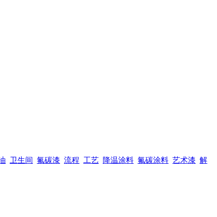
油
卫生间
氟碳漆
流程
工艺
降温涂料
氟碳涂料
艺术漆
解