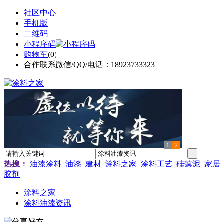
社区中心
手机版
二维码
小程序码
购物车
(
0
)
合作联系微信/QQ/电话：18923733323
1
2
热搜：
油漆涂料
油漆
建材
涂料之家
涂料工艺
硅藻泥
家居
胶剂
涂料之家
涂料油漆资讯