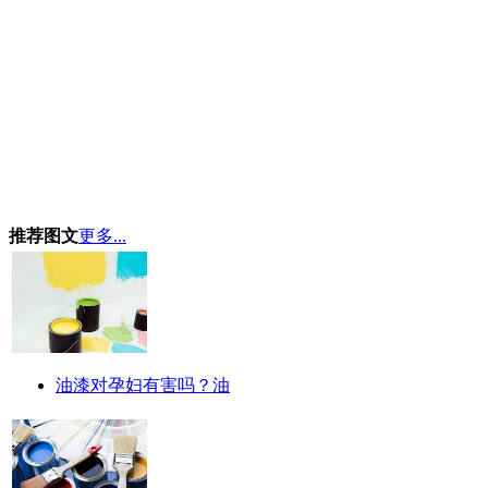
推荐图文
更多...
油漆对孕妇有害吗？油