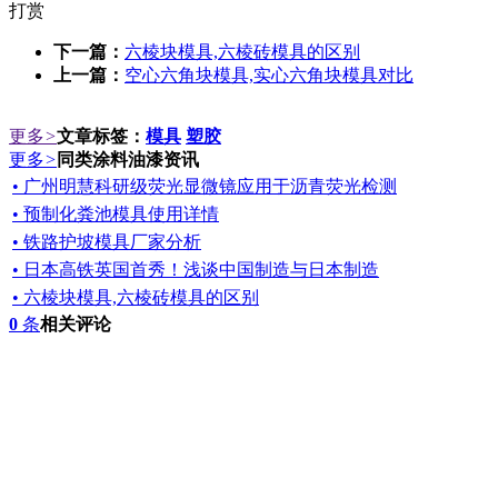
打赏
下一篇：
六棱块模具,六棱砖模具的区别
上一篇：
空心六角块模具,实心六角块模具对比
更多
>
文章标签：
模具
塑胶
更多
>
同类涂料油漆资讯
• 广州明慧科研级荧光显微镜应用于沥青荧光检测
• 预制化粪池模具使用详情
• 铁路护坡模具厂家分析
• 日本高铁英国首秀！浅谈中国制造与日本制造
• 六棱块模具,六棱砖模具的区别
0
条
相关评论