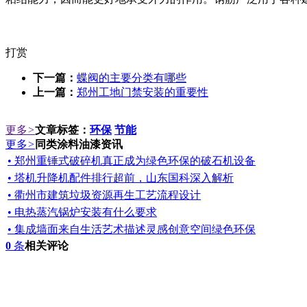
打赏
下一篇：
蝶阀的主要分类有哪些
上一篇：
郑州工地门禁安装的重要性
更多
>
文章标签：
环保
节能
更多
>
同类涂料油漆资讯
• 郑州重锤式破碎机真正成为绿色环保的破石机设备
• 塔机升降机配件排行超前，山东国科深入解析
• 衢州市建筑垃圾资源再生工艺流程设计
• 电热蒸汽锅炉安装有什么要求
• 集成墙面来自生活艺术描述灵感创意空间绿色环保
0
条
相关评论