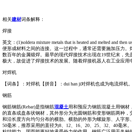
相关
建材
词条解释：
焊接
英文：(1)soldera mixture me
tals that is heated and melted and then u
便形成材料之间的连接。这一过程中，通常还需要施加压力。
数百年的金属锻焊。最早的现代焊接技术出现在19世纪末，先
极大，故促进了焊接技术的发展。随着焊接机器人在工业应用
对焊机
【词条】：对焊机【拼音】：dui han ji对焊机也成为
钢筋
钢筋钢筋(Rebar)是指钢筋
混凝土
用和预应力钢筋混凝土用钢材
的直条或盘条状钢材，其外形分为光圆钢筋和变形钢筋两种，
和沿长度方向均匀分布的横肋。横肋的外形为螺旋形、人字形、
50毫米，推荐采用的直径为8、12、16、20、25、32、40毫
粘结能力，因而能更好地承受外力的作用。钢筋广泛用于各种