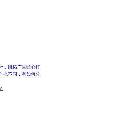
设计，凯拓广告匠心打
有什么不同，有如何分
？