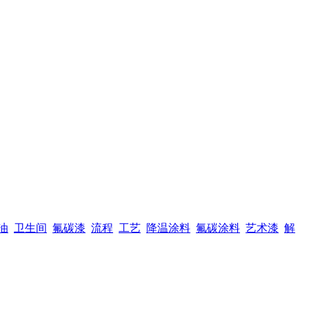
油
卫生间
氟碳漆
流程
工艺
降温涂料
氟碳涂料
艺术漆
解