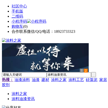
社区中心
手机版
二维码
小程序码
购物车
(
0
)
合作联系微信/QQ/电话：18923733323
1
2
热搜：
油漆涂料
油漆
建材
涂料之家
涂料工艺
硅藻泥
家居
胶剂
涂料之家
涂料油漆资讯