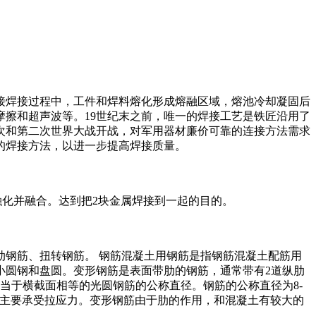
t made by welding焊接焊接过程中，工件和焊料熔化形成熔融区域，熔池冷却凝固后
擦和超声波等。19世纪末之前，唯一的焊接工艺是铁匠沿用了
一次和第二次世界大战开战，对军用器材廉价可靠的连接方法需求
的焊接方法，以进一步提高焊接质量。
间融化并融合。达到把2块金属焊接到一起的目的。
肋钢筋、扭转钢筋。 钢筋混凝土用钢筋是指钢筋混凝土配筋用
小圆钢和盘圆。变形钢筋是表面带肋的钢筋，通常带有2道纵肋
当于横截面相等的光圆钢筋的公称直径。钢筋的公称直径为8-
钢筋在混凝土中主要承受拉应力。变形钢筋由于肋的作用，和混凝土有较大的