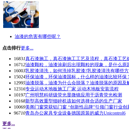
油漆的危害有哪些呢？
点击排行
更多...
1683
1
真石漆施工，真石漆施工工艺及流程，真石漆工艺
1671
2
油漆颗粒，油漆涂刷后出现颗粒的现象，是什么原因
1600
3
乳胶漆清洗，如何洗掉乳胶漆?乳胶漆清洗有哪些方
1502
4
环保油漆，环保油漆国标，什么样的油漆比较环保
1299
5
油漆脱落，油漆为什么会脱落？油漆脱落的原因及
1231
6
专业运动木地板施工厂家 运动木地板安装流程
1019
7
广州明慧科研级荧光显微镜应用于沥青荧光检测
1016
8
新型高效重型细碎机该如何选择合适的生产厂家
1006
9
美阁门窗荣获铝门窗 “创新性品牌”引领门窗行业创
967
10
青岛办公家具专业设备德国原装的威力Unicontrol6
更多...