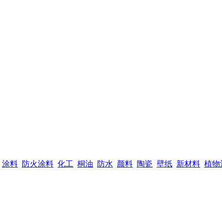
涂料
防火涂料
化工
桐油
防水
颜料
陶瓷
壁纸
新材料
植物