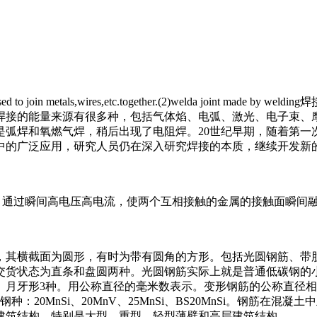
sed to join me
tals,wires,etc.together.(2)welda join
焊接的能量来源有很多种，包括气体焰、电弧、激光、电子束、摩
是弧焊和氧燃气焊，稍后出现了电阻焊。20世纪早期，随着第
中的广泛应用，研究人员仍在深入研究焊接的本质，继续开发新
电流焊机。通过瞬间高电压高电流，使两个互相接触的金属的接触面瞬
，其横截面为圆形，有时为带有圆角的方形。包括光圆钢筋、带
交货状态为直条和盘圆两种。光圆钢筋实际上就是普通低碳钢的
月牙形3种。用公称直径的毫米数表示。变形钢筋的公称直径相
米。钢种：20MnSi、20MnV、25MnSi、BS20MnSi。
建筑结构、特别是大型、重型、轻型薄壁和高层建筑结构。