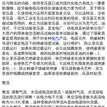
压与降压的功能，使得变压器已成为现代化电力系统之一重要
附属物，提升输电电压使得长途输送电力更为经济，至于降压
变压器，它使得电力运用方面更加多元化，可以这样说，没有
变压器，现代工业实无法达到目前发展的现状。变压器又有其
做试验而用的，称之为试验变压器，分别可以分为充气式，油
浸式，干式等试验变压器，是发电厂、供电局及科研单位等广
大用户的用来做交流耐压试验的基本试验设备，通过了国家质
量监督局的标准，用于对各种
电气
产品、电器元件、绝缘材料
等进行规定电压下的绝缘强度试验。运行维护1、防止变压器
过载运行：如果长期过载运行，会引起线圈发热，使绝缘逐渐
老化，造成匣间短路、相间短路或对地短路及油的分解；2、
防止变压器铁芯绝缘老化损坏：铁芯绝缘老化或夹紧螺栓套管
损坏，会使铁芯产生很大的涡流，引起铁芯长期发热造成绝缘
老化；3、防止检修不慎破坏绝缘：变压器检修吊芯时，应注
意保护线圈或绝缘套管，如果发现有擦破损伤，应及时处理。
整流
整流: 调整气流、水流或电流的形态！或能对气流、水流或电
流的形态进行调整！在电力电子方面：将交流电变换为直流电
称为AC/DC变换，这种变换的功率流向是由电源传向负载，