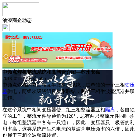
油漆商企动态
中频点焊机整流系统和晶阀管介绍—苏州安嘉
2019-05-21 浏览:
665
中频点焊机的双三相互半波整流系统，由单独的一个三相
变压
器
供电，两组次级绕组反星形联结，两组三相半波整流器并联
工作。
在这个系统中相间变压器使二组三相整流器互相
隔离
，各自独
立的工作，整流元件导通角为120°，总有两只整流元件同时导
电（每组整流器中各有一只通），因此，变压器及二极管的利
用率高，这类系统产生总电流的基波为电压频率的六倍，因此
也属于三相全波整流装置。