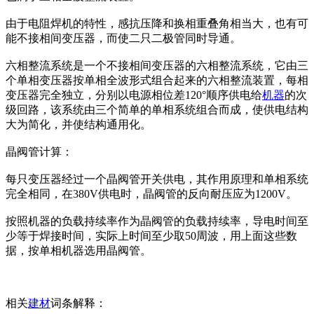
由于电阻焊机的特性，感抗压降和换相重叠角相当大，也有可
能不接相间变压器，而使二只二极管同时导通。
六相整流系统是一个不接相间变压器的六相整流系统，它由三
个单相变压器按单相全波形式组合起来的六相整流装置，每相
变压器完全独立，分别以电源相位差120°顺序供电给
机器
的次
级回路，该系统由三个简单的单相系统组合而成，使供电结构
大为简化，并使结构通用化。
晶阀管计算：
每只变压器经过一个晶阀管开关供电，其作用原理和单相系统
完全相同，在380V供电时，晶阀管的反向耐压应为1200V。
按照机器的负载持续率作为晶阀管的负载持续率，导电时间至
少等于焊接时间，实际上时间至少取50周波，用上面这些数
据，按单相机器选用晶阀管。
相关
建材
词条解释：