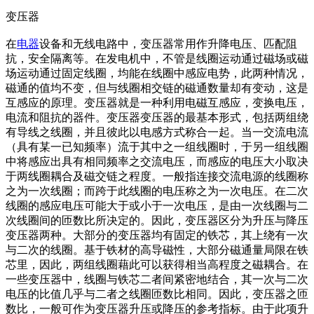
变压器
在
电器
设备和无线电路中，变压器常用作升降电压、匹配阻
抗，安全隔离等。在发电机中，不管是线圈运动通过磁场或磁
场运动通过固定线圈，均能在线圈中感应电势，此两种情况，
磁通的值均不变，但与线圈相交链的磁通数量却有变动，这是
互感应的原理。变压器就是一种利用电磁互感应，变换电压，
电流和阻抗的器件。变压器变压器的最基本形式，包括两组绕
有导线之线圈，并且彼此以电感方式称合一起。当一交流电流
（具有某一已知频率）流于其中之一组线圈时，于另一组线圈
中将感应出具有相同频率之交流电压，而感应的电压大小取决
于两线圈耦合及磁交链之程度。一般指连接交流电源的线圈称
之为一次线圈；而跨于此线圈的电压称之为一次电压。在二次
线圈的感应电压可能大于或小于一次电压，是由一次线圈与二
次线圈间的匝数比所决定的。因此，变压器区分为升压与降压
变压器两种。大部分的变压器均有固定的铁芯，其上绕有一次
与二次的线圈。基于铁材的高导磁性，大部分磁通量局限在铁
芯里，因此，两组线圈藉此可以获得相当高程度之磁耦合。在
一些变压器中，线圈与铁芯二者间紧密地结合，其一次与二次
电压的比值几乎与二者之线圈匝数比相同。因此，变压器之匝
数比，一般可作为变压器升压或降压的参考指标。由于此项升